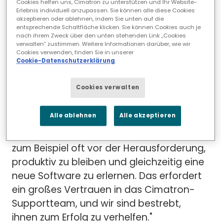
gearbeitet hatte, und seine Erfahrung als
Cookies helfen uns, Cimatron zu unterstützen und Ihr Website-
Erlebnis individuell anzupassen. Sie können alle diese Cookies
ehemaliger Cimatron-Benutzer gibt ihm
akzeptieren oder ablehnen, indem Sie unten auf die
eine wertvolle Perspektive. Dieser
entsprechende Schaltfläche klicken. Sie können Cookies auch je
nach ihrem Zweck über den unten stehenden Link „Cookies
praktische Hintergrund hilft ihm zu
verwalten“ zustimmen. Weitere Informationen darüber, wie wir
Cookies verwenden, finden Sie in unserer
verstehen, wie wichtig ein zuverlässiges
Cookie-Datenschutzerklärung
.
Support-Team sein kann.
Cookies verwalten
"In meiner Rolle geht es ebenso sehr um
den Kontakt mit Menschen wie um die
Alle ablehnen
Alle akzeptieren
Vermittlung der technischen Seite der
Dinge", erklärt er. "Neue Kunden stehen
zum Beispiel oft vor der Herausforderung,
produktiv zu bleiben und gleichzeitig eine
neue Software zu erlernen. Das erfordert
ein großes Vertrauen in das Cimatron-
Supportteam, und wir sind bestrebt,
ihnen zum Erfolg zu verhelfen."