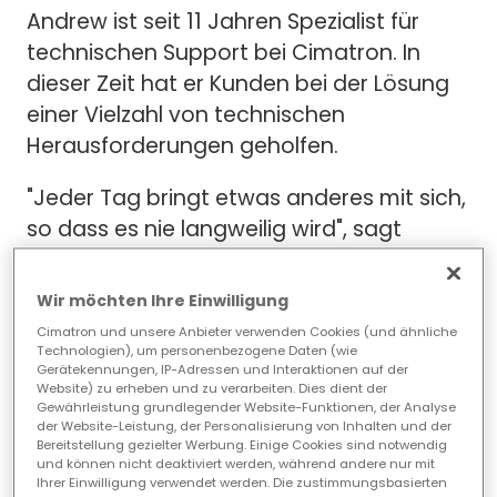
Andrew ist seit 11 Jahren Spezialist für
technischen Support bei Cimatron. In
dieser Zeit hat er Kunden bei der Lösung
einer Vielzahl von technischen
Herausforderungen geholfen.
"Jeder Tag bringt etwas anderes mit sich,
so dass es nie langweilig wird", sagt
Andrew. "Beim technischen Support geht
es darum, den Kunden zu helfen, sowohl
Wir möchten Ihre Einwilligung
die Software als auch die Werkzeuge zu
Cimatron und unsere Anbieter verwenden Cookies (und ähnliche
verstehen, die sie benötigen, um
Technologien), um personenbezogene Daten (wie
Gerätekennungen, IP-Adressen und Interaktionen auf der
auftretende Probleme zu lösen."
Website) zu erheben und zu verarbeiten. Dies dient der
Gewährleistung grundlegender Website-Funktionen, der Analyse
der Website-Leistung, der Personalisierung von Inhalten und der
Andrew wechselte in seine Supportrolle,
Bereitstellung gezielter Werbung. Einige Cookies sind notwendig
nachdem er in der Fertigungsindustrie
und können nicht deaktiviert werden, während andere nur mit
Ihrer Einwilligung verwendet werden. Die zustimmungsbasierten