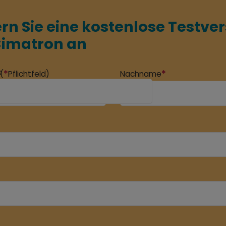
rn Sie eine kostenlose Testve
Cimatron an
s
*
*
(
Pflichtfeld)
Nachname