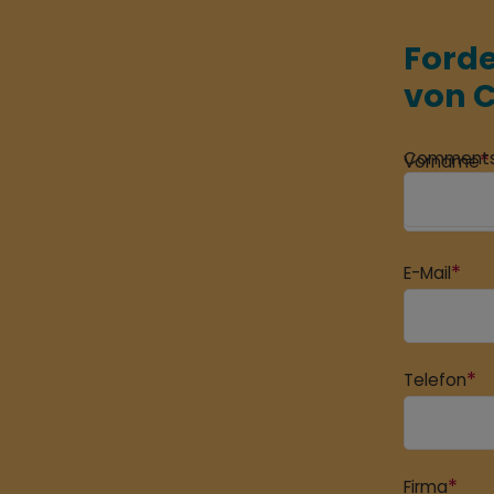
Forde
von 
Comment
*
Vorname
*
E-Mail
*
Telefon
*
Firma