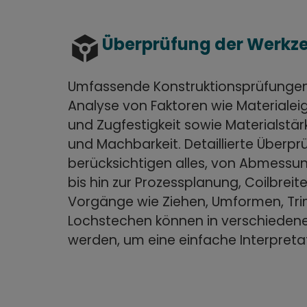
token
Überprüfung der Werkz
Umfassende Konstruktionsprüfungen 
Analyse von Faktoren wie Materialei
und Zugfestigkeit sowie Materialstä
und Machbarkeit. Detaillierte Überp
berücksichtigen alles, von Abmess
bis hin zur Prozessplanung, Coilbreit
Vorgänge wie Ziehen, Umformen, T
Lochstechen können in verschiedene
werden, um eine einfache Interpreta