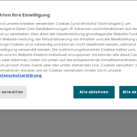
ten Ihre Einwilligung
nd unsere Anbieter verwenden Cookies (und ähnliche Technologien), um
zogene Daten (wie Gerätekennungen, IP-Adressen und Interaktionen auf der
d zu verarbeiten. Dies dient der Gewährleistung grundlegender Website-Funk
 Website-Leistung, der Personalisierung von Inhalten und der Bereitstellung g
und reibungslose Teamkommun
inige Cookies sind notwendig und können nicht deaktiviert werden, während
Einwilligung verwendet werden. Die zustimmungsbasierten Cookies helfen uns,
en und Ihr Website-Erlebnis individuell anzupassen. Sie können alle diese Co
n oder ablehnen, indem Sie unten auf die entsprechende Schaltfläche klicken
lose Konstruktions- und Prozessprüfungen – v
ch je nach ihrem Zweck über den unten stehenden Link „Cookies verwalten“ 
rationen.
formationen darüber, wie wir Cookies verwenden, finden Sie in unserer
atenschutzerklärung
.
 verwalten
Alle ablehnen
Alle a