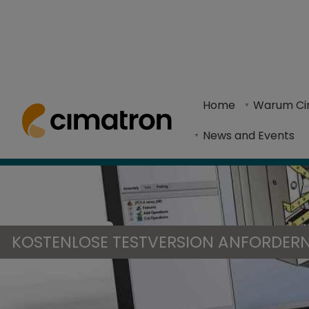
Startseite
> Produkte und Technologien > Cimatron Viewer
Home
Warum Ci
Der Cimatron Viewer vereinfacht Konstruktions
News and Events
Cimatron 
KOSTENLOSE TESTVERSION ANFORDER