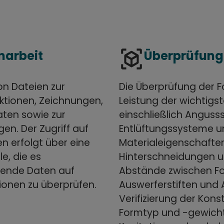
view_in_ar
narbeit
Überprüfung
on Dateien zur
Die Überprüfung der Fo
ktionen, Zeichnungen,
Leistung der wichtigs
aten sowie zur
einschließlich Anguss
en. Der Zugriff auf
Entlüftungssysteme un
 erfolgt über eine
Materialeigenschafte
le, die es
Hinterschneidungen 
hende Daten auf
Abstände zwischen F
onen zu überprüfen.
Auswerferstiften und 
Verifizierung der Kon
Formtyp und -gewich