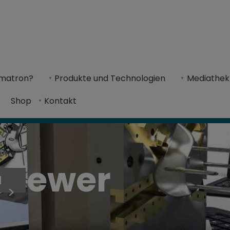
matron?
Produkte und Technologien
Mediathek
- und Prozessprüfungen für Formen-, Werkzeug- 
Shop
Kontakt
Viewer
N