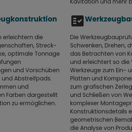
Kavitation und mehr 
fact_check
eugkonstruktion
Werkzeugba
erleichtern die
Die Werkzeugbauprüf
genschaften, Streck-
Schwenken, Drehen, d
rke, optimale Tonnage
das Betrachten von K
rüfungen
und erleichtert so die
ungen und Vorschüben
Werkzeuge zum Ein- u
e und Abstreifpads.
Platten und Komponent
rimmen und
zum grafischen Zerl
n Farben dargestellt
und Schließen von We
tion zu ermöglichen.
komplexer Montageproz
Konstruktionsdetails e
geometrischen Bemaß
die Analyse von Produ