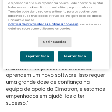
lhe uma perspetiva valiosa. Essa
e a personalizar a sua experiência no site. Pode aceitar ou rejeitar
experiência prática ajuda-o a
todos esses cookies clicando no botão apropriado abaixo.
Também pode dar o seu consentimento para os cookies com
compreender a importância de uma
base nas suas finalidades através do link «gerir cookies» abaixo.
equipa de apoio fiável.
Consulte a nossa
política de privacidade relativa a cookiesy
para obter mais
detalhes sobre como utilizamos os cookies.
"A minha função tem tanto a ver com a
ligação com as pessoas como com a
Gerir cookies
comunicação do lado técnico das
coisas", explica. "Os novos clientes, por
Rejeitar tudo
Aceitar tudo
exemplo, são muitas vezes desafiados a
manterem-se produtivos enquanto
aprendem um novo software. Isso requer
uma grande dose de confiança na
equipa de apoio da Cimatron, e estamos
empenhados em ajudá-los a ter
sucesso."