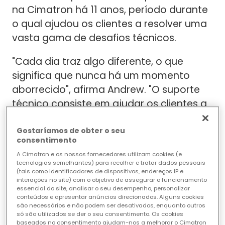
na Cimatron há 11 anos, período durante
o qual ajudou os clientes a resolver uma
vasta gama de desafios técnicos.
"Cada dia traz algo diferente, o que
significa que nunca há um momento
aborrecido", afirma Andrew. "O suporte
técnico consiste em ajudar os clientes a
compreender o software e as
ferramentas de que necessitam para
Gostaríamos de obter o seu
consentimento
resolver os problemas que vão surgindo."
A Cimatron e os nossos fornecedores utilizam cookies (e
tecnologias semelhantes) para recolher e tratar dados pessoais
Andrew transitou para a sua função de
(tais como identificadores de dispositivos, endereços IP e
interações no site) com o objetivo de assegurar o funcionamento
apoio depois de trabalhar na indústria
essencial do site, analisar o seu desempenho, personalizar
transformadora, e a sua experiência
conteúdos e apresentar anúncios direcionados. Alguns cookies
são necessários e não podem ser desativados, enquanto outros
como antigo utilizador do Cimatron dá-
só são utilizados se der o seu consentimento. Os cookies
baseados no consentimento ajudam-nos a melhorar o Cimatron