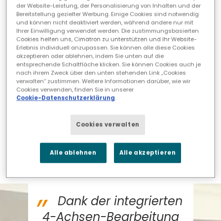
Präzision trotz anspruchsvoller
der Website-Leistung, der Personalisierung von Inhalten und der
Materialien
Bereitstellung gezielter Werbung. Einige Cookies sind notwendig
und können nicht deaktiviert werden, während andere nur mit
Ihrer Einwilligung verwendet werden. Die zustimmungsbasierten
Cookies helfen uns, Cimatron zu unterstützen und Ihr Website-
Erfahren Sie mehr
Erlebnis individuell anzupassen. Sie können alle diese Cookies
akzeptieren oder ablehnen, indem Sie unten auf die
entsprechende Schaltfläche klicken. Sie können Cookies auch je
nach ihrem Zweck über den unten stehenden Link „Cookies
verwalten“ zustimmen. Weitere Informationen darüber, wie wir
Cookies verwenden, finden Sie in unserer
Nahtloser Datenfluss und
Cookie-Datenschutzerklärung
.
Teamwork
Cookies verwalten
Erfahren Sie mehr
Alle ablehnen
Alle akzeptieren
Dank der integrierten
4-Achsen-Bearbeitung