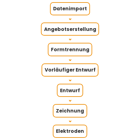
Datenimport
>
Angebotserstellung
>
Formtrennung
>
Vorläufiger Entwurf
>
Entwurf
>
Zeichnung
>
Elektroden