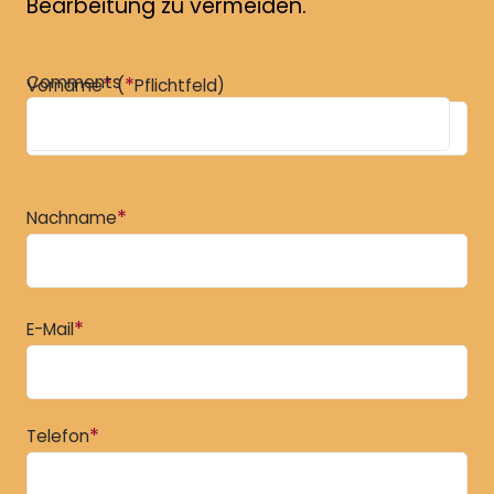
Bearbeitung zu vermeiden.
Comments
*
*
Vorname
(
Pflichtfeld)
*
Nachname
*
E-Mail
*
Telefon