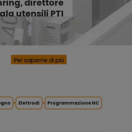
ring, direttore
ala utensili PTI
Per saperne di più
egno
>
Elettrodi
>
Programmazione NC