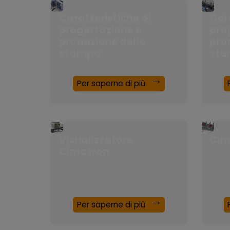
Caratteristiche di
Cara
progettazione e
pro
produzione dello
pro
stampo
sta
Per saperne di più
Visualizzatore
Cim
Cimatron
Per saperne di più