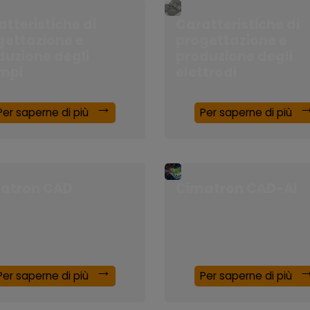
tteristiche di
Caratteristiche di
gettazione e
progettazione e
duzione degli
produzione degli
mpi
elettrodi
Per saperne di più
Per saperne di più
atron CAD
Cimatron CAD-AI
Per saperne di più
Per saperne di più