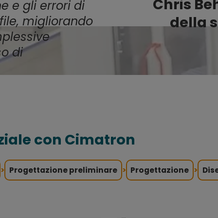
Chris Beh
 e gli errori di
della s
file, migliorando
mplessive
so di
nziale con Cimatron
>
Progettazione preliminare
>
Progettazione
>
Dis