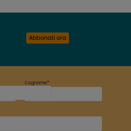
Abbonati ora
*
Cognome