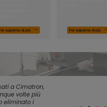
lificata con
gestire
utomazione e
abilità
Per saperne di più
Per saperne di più
sati a Cimatron,
inque volte più
o eliminato i