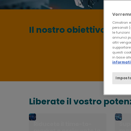
Vorremm
Cimatron e i
Il nostro obiettivo
personali (c
le funzioni
annunci pub
altri vengo
supportare 
questi cook
in base alle
informativ
Imposta
Liberate il vostro pote
Riducete il time-to-
Sup
market e assicurate la
ma