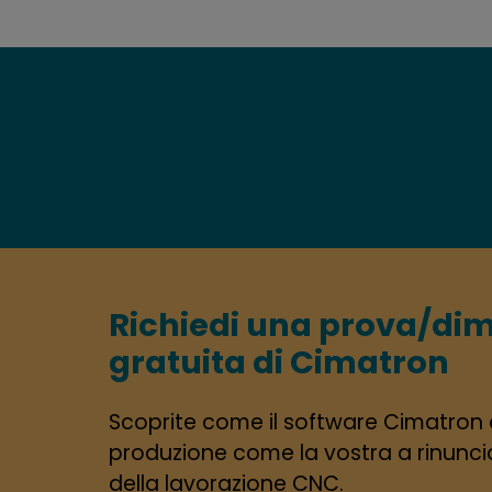
Abbonatevi a The Curren
notizie e gli aggiornam
Richiedi una prova/di
gratuita di Cimatron
Scoprite come il software Cimatron a
produzione come la vostra a rinunciar
della lavorazione CNC.