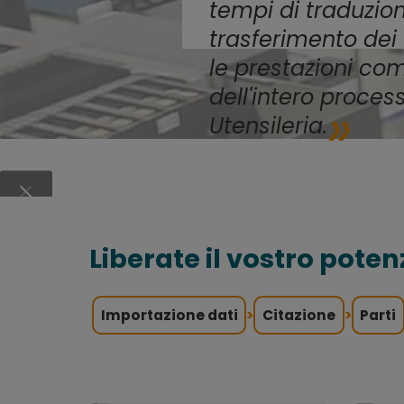
tempi di traduzione
trasferimento dei 
le prestazioni co
dell'intero proces
Utensileria.
Liberate il vostro pote
Importazione dati
>
Citazione
>
Parti