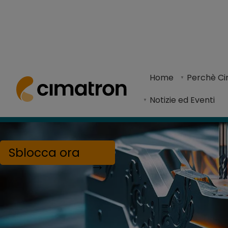
Cimatron è un software CAD/CAM integrato che 
Home
Perchè C
Notizie ed Eventi
Sblocca ora