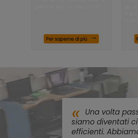
prima volta che si fa.
qua
l'A
l'us
Per saperne di più
Una volta pas
siamo diventati c
efficienti. Abbiam