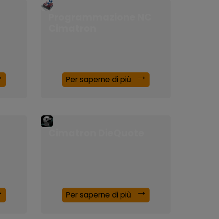
Programmazione NC
Cimatron
Per saperne di più
Cimatron DieQuote
Per saperne di più