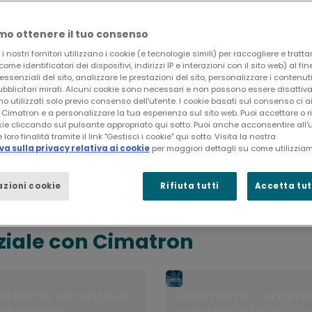
o ottenere il tuo consenso
 nostri fornitori utilizzano i cookie (e tecnologie simili) per raccogliere e tratta
Aumentare drasticamente la produttività, 
ome identificatori dei dispositivi, indirizzi IP e interazioni con il sito web) al fi
 essenziali del sito, analizzare le prestazioni del sito, personalizzare i contenuti
un'ampia gamma di strumenti dedicati e a
blicitari mirati. Alcuni cookie sono necessari e non possono essere disattiva
produzione di stampi, matrici ed elett
no utilizzati solo previo consenso dell'utente. I cookie basati sul consenso ci 
Cimatron e a personalizzare la tua esperienza sul sito web. Puoi accettare o rif
di tecnologie CNC, dalla semplice fresatu
ie cliccando sul pulsante appropriato qui sotto. Puoi anche acconsentire all'
 loro finalità tramite il link "Gestisci i cookie" qui sotto. Visita la nostra
lavorazione a 5 assi.
a sulla privacy relativa ai cookie
per maggiori dettagli su come utilizziam
zioni cookie
Rifiuta tutti
Accetta tutt
nziale con Cimatron
erare la carenza di
Geometrie comple
nodopera
e materiali difficili