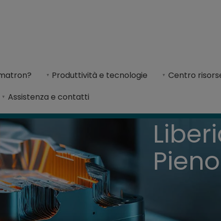
fornisce una soluzione end-to-end per la proge
imatron?
Produttività e tecnologie
Centro risors
Assistenza e contatti
Liber
Pieno