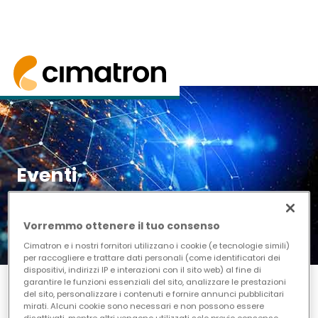
Home
> Notizie ed Eventi > Eventi
I nostri prossimi eventi, tra cui fiere, mostre e i
Eventi
Vorremmo ottenere il tuo consenso
Cimatron e i nostri fornitori utilizzano i cookie (e tecnologie simili)
per raccogliere e trattare dati personali (come identificatori dei
dispositivi, indirizzi IP e interazioni con il sito web) al fine di
garantire le funzioni essenziali del sito, analizzare le prestazioni
del sito, personalizzare i contenuti e fornire annunci pubblicitari
Data di inizio
mirati. Alcuni cookie sono necessari e non possono essere