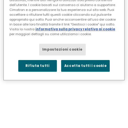
disattivati, mentre altri vengono utilizzati solo previo consenso
dell'utente. I cookie basati sul consenso ci aiutano a supportare
Cimatron e a personalizzare la tua esperienza sul sito web. Puoi
accettare o rifiutare tutti questi cookie cliccando sul pulsante
appropriato qui sotto. Puoi anche acconsentire all'uso dei cookie
Data di fine
in base alle loro finalità tramite il link "Gestisci i cookie" qui sotto.
Visita la nostra
informativa sulla privacy relativa ai cookie
per maggiori dettagli su come utilizziamo i cookie.
Impostazioni cookie
Visualizza come
Rifiuta tutti
Accetta tutti i cookie
Elenco
Tabella
Calendario