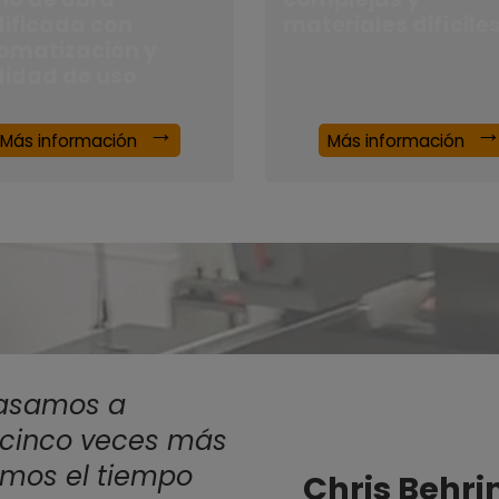
lificada con
materiales difícile
omatización y
ilidad de uso
Más información
Más información
pasamos a
 cinco veces más
namos el tiempo
Chris Behrin