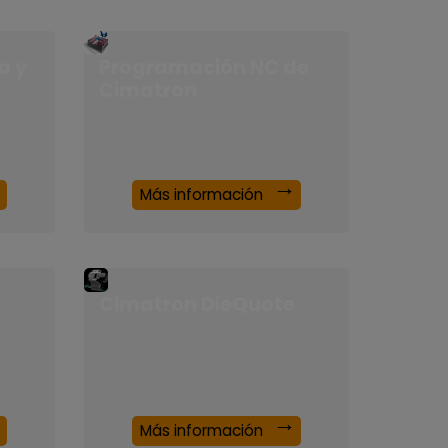
o y
Programación NC de
Cimatron
Más información
Cimatron DieQuote
Más información