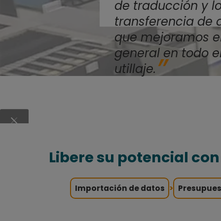
de traducción y l
transferencia de a
que mejoramos el
general en todo e
utillaje.
Libere su potencial co
Importación de datos
>
Presupues