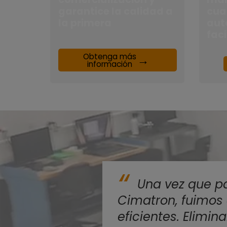
garantice la calidad a
cua
la primera
aut
fac
Obtenga más
información
Una vez que 
Cimatron, fuimos
eficientes. Elimi