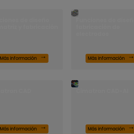
ciones de diseño
Funciones de diseñ
matriz y fabricación
fabricación de
electrodos
Más información
Más información
atron CAD
Cimatron CAD-AI
Más información
Más información