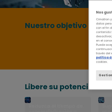
Nos gus
Cimatron y 
Nuestro objetivo
datos perso
con el fin 
contenido 
desactivar
en el cons
Puede acep
continuaci
través del
política 
cookies.
Gestion
Libere su potencial co
Reduzca el tiempo de
Sup
comercialización y
man