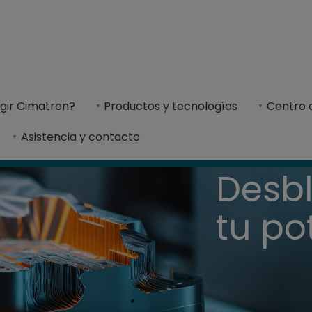
e proporciona una solución integral para el d
egir Cimatron?
Productos y tecnologías
Centro 
Asistencia y contacto
Desb
tu po