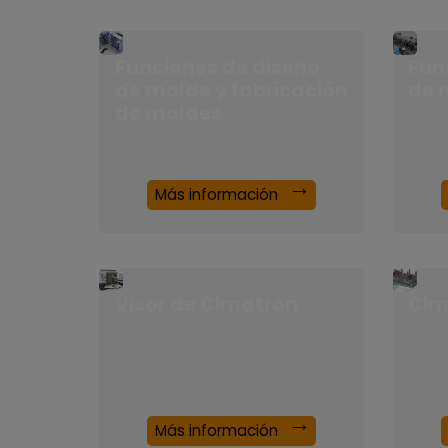
Funciones de diseño
Fun
de molde y fabricación
de 
de moldes
Más información
Visor de Cimatron
Cim
Más información