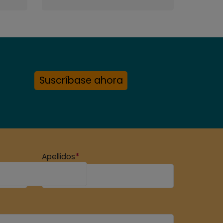
Suscríbase ahora
*
Apellidos