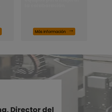
s
la colaboración
Más información
g, Director del