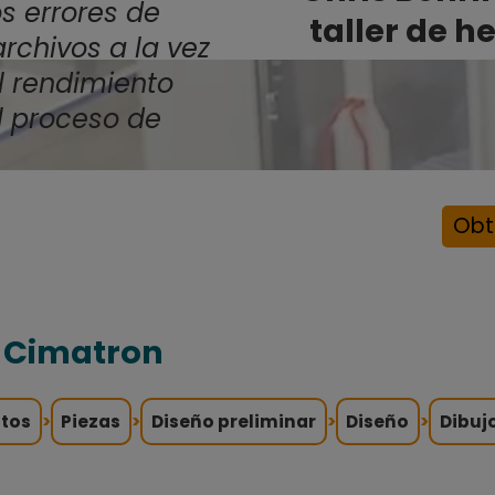
os errores de
taller de 
rchivos a la vez
 rendimiento
l proceso de
Obt
n Cimatron
tos
>
Piezas
>
Diseño preliminar
>
Diseño
>
Dibuj