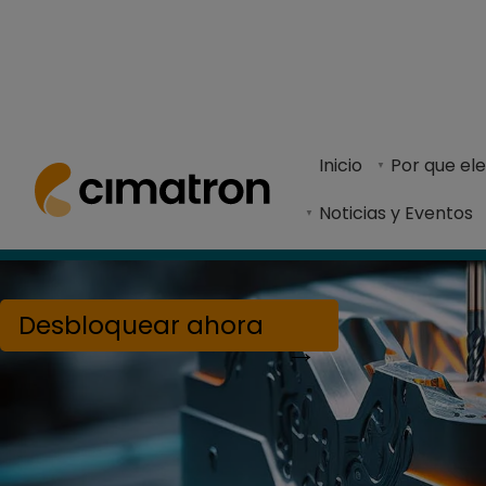
Cimatron es un software CAD/CAM integrado qu
Inicio
Por que el
Noticias y Eventos
Desbloquear ahora