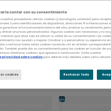
taría contar con su consentimiento
nuestros proveedores utilizan cookies (y tecnologías similares) para recopilar
Aumentar drásticamente su productividad
nales (como identificadores de dispositivos, direcciones IP e interacciones en
de garantizar el funcionamiento básico del sitio, analizar su rendimiento, perso
con una amplia gama de herramientas ap
y ofrecer anuncios personalizados. Algunas cookies son necesarias y no se
fabricación de moldes, matrices y elec
, mientras que otras solo se utilizan si usted da su consentimiento. Las coo
entimiento nos ayudan a mejorar Cimatron y a personalizar su experiencia en e
de tecnologías CNC, desde el sencillo fr
tar o rechazar todas estas cookies haciendo clic en el botón correspondient
ón. También puede dar su consentimiento para las cookies en función de sus
el mecanizado complejo de 5 ejes.
 enlace «Gestionar cookies» que aparece a continuación. Visite nuestra
de privacidad sobre cookies
para obtener más detalles sobre cómo utilizam
ar cookies
Rechazar todo
Acep
n Cimatron
ere la escasez de
Domine geometría
o de obra
complejas y