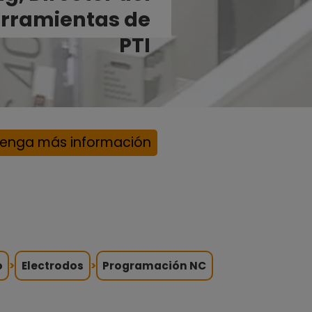
herramientas de
PTI
enga más información
o
>
Electrodos
>
Programación NC