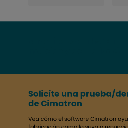
Suscríbase a The Curre
noticias y actualizaci
Solicite una prueba/d
de Cimatron
Vea cómo el software Cimatron ayu
fabricación como la suya a renunciar