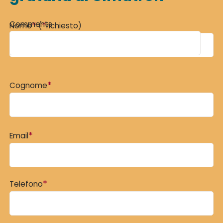
Comments
*
*
Nome
(
richiesto)
*
Cognome
*
Email
*
Telefono