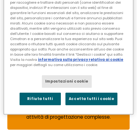
dei costi.
per raccogliere e trattare dati personali (come identificatori dei
dispositivi, indirizzi IP e interazioni con il sito web) al fine di
garantire le funzioni essenziali del sito, analizzare le prestazioni
del sito, personalizzare i contenuti e fornire annunci pubblicitari
mirati. Alcuni cookie sono necessari e non possono essere
disattivati, mentre altri vengono utilizzati solo previo consenso
dell'utente. I cookie basati sul consenso ci aiutano a supportare
Cimatron e a personalizzare la tua esperienza sul sito web. Puoi
accettare o rifiutare tutti questi cookie cliccando sul pulsante
appropriato qui sotto. Puoi anche acconsentire all'uso dei cookie
in base alle loro finalità tramite il link "Gestisci i cookie" qui sotto.
Visita la nostra
informativa sulla privacy relativa ai cookie
per maggiori dettagli su come utilizziamo i cookie.
Utensileria specializzata per la
progettazione
Impostazioni cookie
Scegliete la tecnica migliore per il lavoro tra gli
Rifiuta tutti
Accetta tutti i cookie
strumenti ibridi di modellazione dei solidi e delle
superfici che semplificano e accelerano le
attività di progettazione complesse.