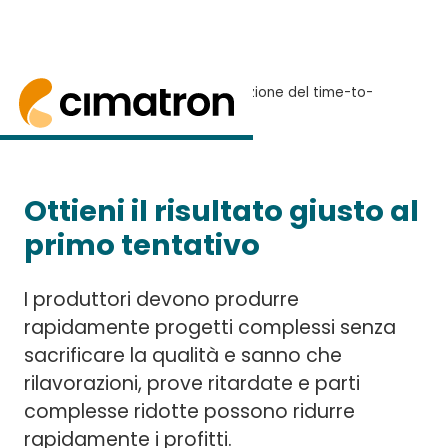
Home
> Perchè Cimatron? > Riduzione del time-to-
market e First-Time-Right
Riduzione del time-to-
RICHIEDI UNA PROVA GRATUITA
market e First-Time-Right
Le soluzioni CAD/CAM di Cimatron migliorano l'e
Ottieni il risultato giusto al
primo tentativo
I produttori devono produrre
rapidamente progetti complessi senza
sacrificare la qualità e sanno che
rilavorazioni, prove ritardate e parti
complesse ridotte possono ridurre
rapidamente i profitti.