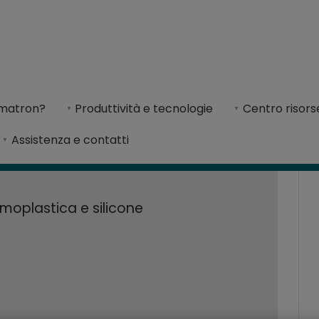
e miglioramenti si
ramenti significativi nei tempi di progettazione e produzione
imatron?
Produttività e tecnologie
Centro risors
progettazione e p
i consegna e aumentato la competitività impleme
Assistenza e contatti
rmoplastica e silicone