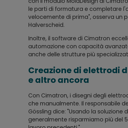
con il modulo MoldDesign di Cimatro
le parti di formatura e completare l
velocemente di prima", osserva un pr
Halverscheid.
Inoltre, il software di Cimatron eccel
automazione con capacità avanzate 
anche delle strutture più specializzat
Creazione di elettrodi 
e altro ancora
Con Cimatron, i disegni degli elettro
che manualmente. Il responsabile del
Gössling dice: "Usando la soluzione d
generalmente risparmiamo più del 50
lavoro precedenti."