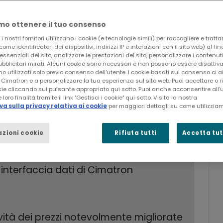
o ottenere il tuo consenso
 nostri fornitori utilizzano i cookie (e tecnologie simili) per raccogliere e tratta
ome identificatori dei dispositivi, indirizzi IP e interazioni con il sito web) al fi
 essenziali del sito, analizzare le prestazioni del sito, personalizzare i contenuti
blicitari mirati. Alcuni cookie sono necessari e non possono essere disattiva
no utilizzati solo previo consenso dell'utente. I cookie basati sul consenso ci 
Cimatron e a personalizzare la tua esperienza sul sito web. Puoi accettare o rif
ie cliccando sul pulsante appropriato qui sotto. Puoi anche acconsentire all'
ntando un sistema omogeneo per il
 loro finalità tramite il link "Gestisci i cookie" qui sotto. Visita la nostra
a sulla privacy relativa ai cookie
per maggiori dettagli su come utilizziam
zioni cookie
Rifiuta tutti
Accetta tutt
o di elettrodi, la codifica NC,
i interfaccia dati di Cimatron
tività dei prezzi notevolmente migliorate