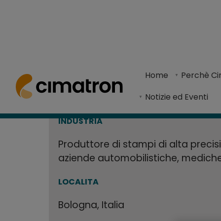
La progettaz
Home
> Centro risorse >
Casi di studio
> La progettazione aut
risparmiare t
Home
Perchè C
BVA srl, produttore di stampi di alta precisione
Notizie ed Eventi
CAD/CAM Ci
INDUSTRIA
Produttore di stampi di alta precis
aziende automobilistiche, mediche,
LOCALITA
Bologna, Italia