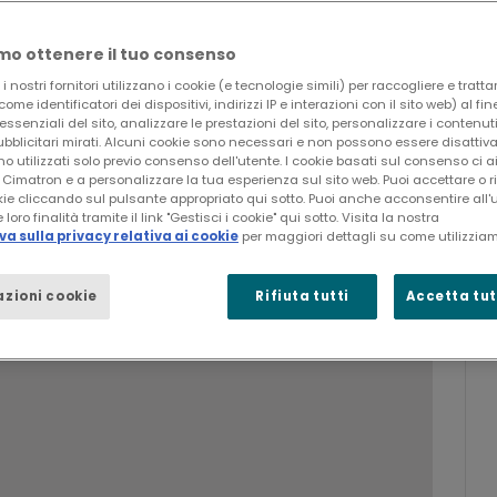
o ottenere il tuo consenso
 nostri fornitori utilizzano i cookie (e tecnologie simili) per raccogliere e tratta
ome identificatori dei dispositivi, indirizzi IP e interazioni con il sito web) al fi
 essenziali del sito, analizzare le prestazioni del sito, personalizzare i contenuti
blicitari mirati. Alcuni cookie sono necessari e non possono essere disattiva
no utilizzati solo previo consenso dell'utente. I cookie basati sul consenso ci 
Cimatron e a personalizzare la tua esperienza sul sito web. Puoi accettare o rif
ie cliccando sul pulsante appropriato qui sotto. Puoi anche acconsentire all'
 loro finalità tramite il link "Gestisci i cookie" qui sotto. Visita la nostra
a sulla privacy relativa ai cookie
per maggiori dettagli su come utilizziam
tà CAD/CAM altamente automatizzate e
 promuovere il posizionamento
zioni cookie
Rifiuta tutti
Accetta tutt
ore di stampi di alta qualità