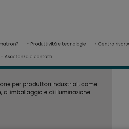
ione automatizzat
omatizzata fa risparmiare tempo a BVA con il software CAD/CAM
empo a BVA con il
imatron?
Produttività e tecnologie
Centro risors
 per l'industria, ha massimizzato l'uso delle fu
Assistenza e contatti
matron
ione per produttori industriali, come
 di imballaggio e di illuminazione