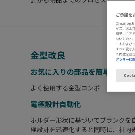
ご承諾を
Cimatr
イズ、およ
別子、IP
ないものと、
ートおよび
すべて受け
金型改良
て同意を設
クッキーに
お気に入りの部品を簡単に追加
Cook
よく使用する金型コンポーネントを
電極設計自動化
ホルダー形状に基づいてブランクを
極設計を迅速化すると同時に、社内