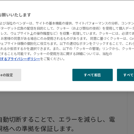
お願いいたします
onおよび当社のベンダーは、サイトの基本機能の提供、サイトパフォーマンスの分析、コンテ
びターゲット広告の配信を目的として、クッキー（および類似の技術）を使用して個人デー
アドレス、ウェブサイト上の操作履歴など）を収集・処理しています。クッキーには、必須で
お客様の同意がある場合にのみ使用されるものがあります。 同意に基づくクッキーは、Cima
ウェブサイト体験の個別化に役立ちます。以下の適切なボタンをクリックすることで、これ
入れるか拒否するかを選択できます。また、以下の「クッキーの管理」リンクから、クッキ
定することも可能です。クッキーの使用方法に関する詳細については、当社の
関するプライバシーポリシー
をご覧ください。
ieの設定
すべて拒否
すべて
すばやく検索し、挿入できます。
自動切断することで、エラーを減らし、電
規格への準拠を保証します。