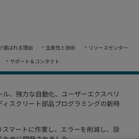
 2026の新機能
on が選ばれる理由
生産性と技術
リソースセンター
、ユーザーエクスペリエンスの向上により、金型プロ
サポート＆コンタクト
度なツール、強力な自動化、ユーザーエクスペリ
ディスクリート部品プログラミングの新時
りスマートに作業し、エラーを削減し、設
るために開発されました。