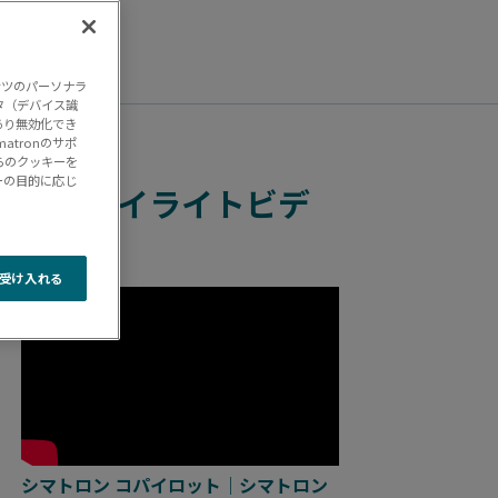
ンツのパーソナラ
タ（デバイス識
あり無効化でき
tronのサポ
らのクッキーを
ーの目的に応じ
製品ハイライトビデ
オ
受け入れる
シマトロン コパイロット｜シマトロン