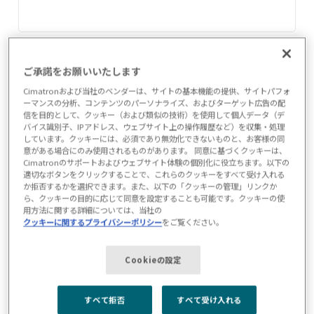
*
会社
ご承諾をお願いいたします
Cimatronおよび当社のベンダーは、サイトの基本機能の提供、サイトパフォ
ーマンスの分析、コンテンツのパーソナライズ、およびターゲット広告の配
信を目的として、クッキー（および類似の技術）を使用して個人データ（デ
バイス識別子、IPアドレス、ウェブサイト上の操作履歴など）を収集・処理
*
国名
しています。クッキーには、必須であり無効化できないものと、お客様の同
意がある場合にのみ使用されるものがあります。 同意に基づくクッキーは、
Cimatronのサポートおよびウェブサイト体験の個別化に役立ちます。以下の
適切なボタンをクリックすることで、これらのクッキーをすべて受け入れる
か拒否するかを選択できます。また、以下の「クッキーの管理」リンクか
ら、クッキーの目的に応じて同意を設定することも可能です。クッキーの使
州・県・郡*
用方法に関する詳細については、当社の
クッキーに関するプライバシーポリシー
をご覧ください。
Cookieの設定
*
郵便番号/郵便番号
すべて拒否
すべて受け入れる