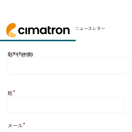
ホーム
> サポート＆コンタクト > ニュースレター
ニュースレターの登録
ニュースレターにご登録いただくと、Cimatr
Comments
*
*
名
(
必須)
*
姓
*
メール