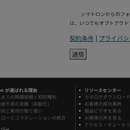
シマトロンからのフォ
は、いつでもオプトアウト
契約条件
|
プライバシ
送信
ron が選ばれる理由
リソースセンター
入までの時間短縮と初回権利
カタログダウンロー
働者不足の克服（自動化）
お客様の成功事例
形状と素材の取り扱い
製品ビデオを見る
フローとコラボレーションの統合
お客様の声を見る
アクセス・チュート
ロジー