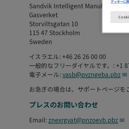
クッキーに
Sandvik Intelligent Manufacturing
Gasverket
Cook
Storviltsgatan 10
115 47 Stockholm
Sweden
イスラエル: +46 26 26 00 00
一般的なフリーダイヤルです。: +1 877.59
電子メール:
vasb@pvzngeba.pbz
お急ぎの場合は、サポートページを
プレスのお問い合わせ
Email:
znexrgvat@pnzoevb.pbz