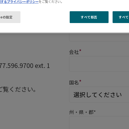
関するプライバシーポリシー
をご覧ください。
ieの設定
すべて拒否
すべて
*
電話
*
会社
6.9700 ext. 1
*
国名
ご覧ください。
州・県・郡*