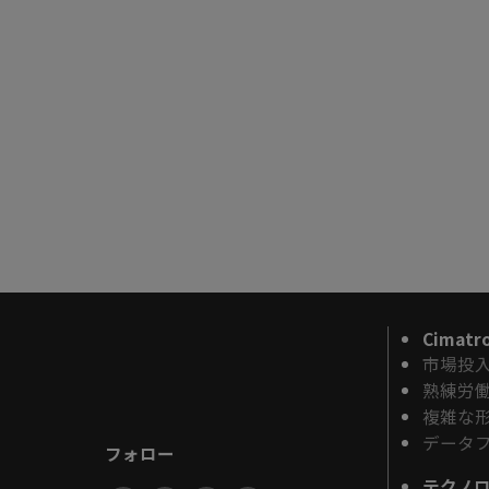
Cimat
市場投
熟練労
複雑な
データ
フォロー
テクノ