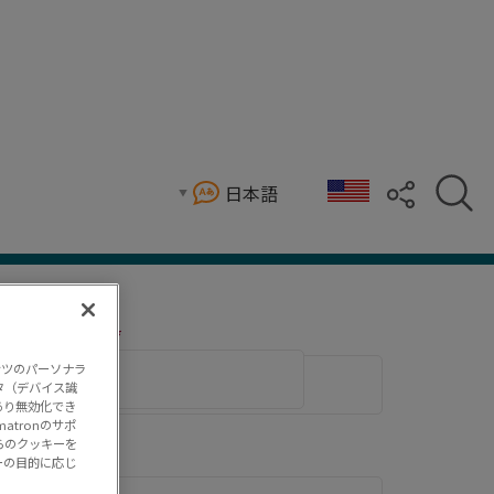
日本語
ください。
*
姓
ンツのパーソナラ
タ（デバイス識
あり無効化でき
tronのサポ
らのクッキーを
ーの目的に応じ