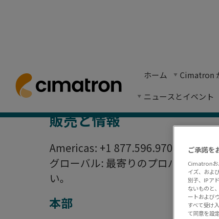
Cimatro
ホーム
> サポート＆コンタクト > お問い合わせ
ホーム
Cimatr
シマトロンへのお問い合わせ。連絡先住所、電
ニュースとイベント
販売と情報
Americas: +1 877.596.9700
ご承諾を
グローバル: 最寄りのプロバイダー
Cimatr
イズ、およ
い。
別子、IP
ないものと、
ートおよび
本部
すべて受け
て同意を設