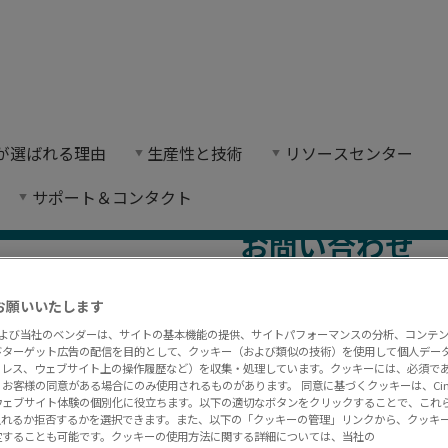
nに連絡する
on が選ばれる理由
生産性と技術
リソースセンター
話番号、またはお問い合わせフォームをご利用
サポート＆コンタクト
お問い合わせ
Comments
*
*
名
(
必須)
お願いいたします
にお問い合わせくださ
onおよび当社のベンダーは、サイトの基本機能の提供、サイトパフォーマンスの分析、コンテ
びターゲット広告の配信を目的として、クッキー（および類似の技術）を使用して個人デー
アドレス、ウェブサイト上の操作履歴など）を収集・処理しています。クッキーには、必須で
お客様の同意がある場合にのみ使用されるものがあります。 同意に基づくクッキーは、Cima
ウェブサイト体験の個別化に役立ちます。以下の適切なボタンをクリックすることで、これ
*
メール
入れるか拒否するかを選択できます。また、以下の「クッキーの管理」リンクから、クッキ
定することも可能です。クッキーの使用方法に関する詳細については、当社の