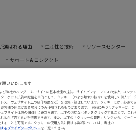
Copilot - AI
on が選ばれる理由
生産性と技術
リソースセンター
イロット）は、迅速で使いやすいユーザーサポートのた
サポート＆コンタクト
よる迅速で効果的なAIサポート
お願いいたします
ボットが顧客からの問い合わせに効率的に対応するフ
onおよび当社のベンダーは、サイトの基本機能の提供、サイトパフォーマンスの分析、コンテ
びターゲット広告の配信を目的として、クッキー（および類似の技術）を使用して個人デー
アドレス、ウェブサイト上の操作履歴など）を収集・処理しています。クッキーには、必須で
お客様の同意がある場合にのみ使用されるものがあります。 同意に基づくクッキーは、Cima
ウェブサイト体験の個別化に役立ちます。以下の適切なボタンをクリックすることで、これ
n Copilotは、大規模な言語モデル上の検索
入れるか拒否するかを選択できます。また、以下の「クッキーの管理」リンクから、クッキ
定することも可能です。クッキーの使用方法に関する詳細については、当社の
ft AzureのオープンAIを搭載しています。質
関するプライバシーポリシー
をご覧ください。
ドキュメントを検索する手間を省き、読みや