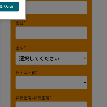
受け入れる
*
会社
*
国名
州・県・郡*
*
郵便番号/郵便番号