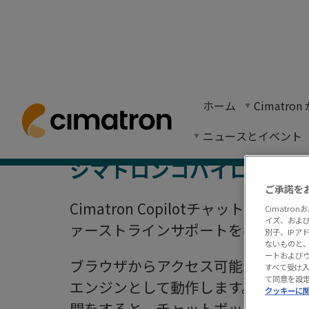
Cimatron 
ホーム
> シマトロンコパイロット - AI
ホーム
Cimatr
Cimatron Copilot（シマトロンコパ
ニュースとイベント
シマトロンコパイロットに
ご承諾を
Cimatron Copilotチャット
Cimatr
イズ、およ
ァーストラインサポートを導入
別子、IP
ないものと、
ートおよび
ブラウザからアクセス可能なCimatro
すべて受け
て同意を設
エンジンとして動作します。Microso
クッキーに
問をすると、チャットボットは製品