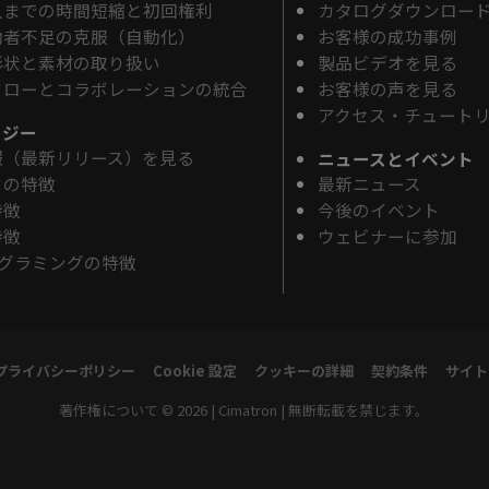
入までの時間短縮と初回権利
カタログダウンロー
働者不足の克服（自動化）
お客様の成功事例
形状と素材の取り扱い
製品ビデオを見る
フローとコラボレーションの統合
お客様の声を見る
アクセス・チュート
ロジー
報（最新リリース）を見る
ニュースとイベント
ドの特徴
最新ニュース
特徴
今後のイベント
特徴
ウェビナーに参加
ログラミングの特徴
プライバシーポリシー
Cookie 設定
クッキーの詳細
契約条件
サイト
著作権について © 2026 | Cimatron | 無断転載を禁じます。