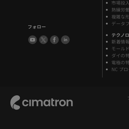
市場投
熟練労
複雑な
データ
フォロー
テクノ
新着情
モール
ダイの
電極の
NC プ