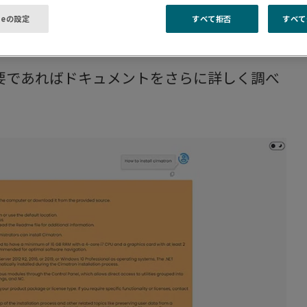
す。バーチャルカスタマーアシスタントとし
ieの設定
すべて拒否
すべて
。
要であればドキュメントをさらに詳しく調べ