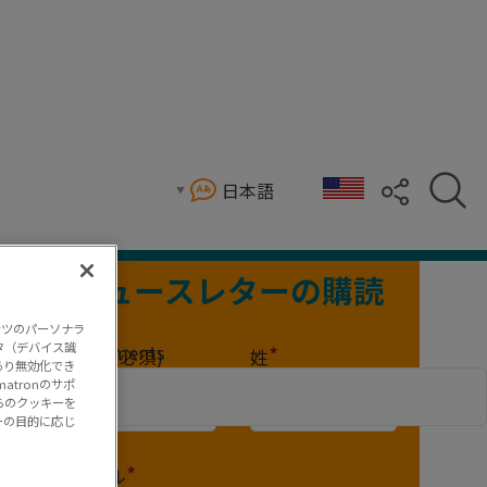
サポート
日本語
めのAIチャットボットです。
ニュースレターの購読
ンツのパーソナラ
タ（デバイス識
Comments
*
*
*
名
(
必須)
姓
あり無効化でき
tronのサポ
らのクッキーを
ーの目的に応じ
*
メール