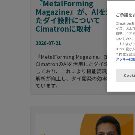
『MetalForming
Magazine』が、AIを活用し
ご承諾を
たダイ設計について
Cimatr
Cimatronに取材
イズ、およ
別子、IP
ないものと、
2026-07-21
ートおよび
すべて受け
て同意を設
『MetalForming Magazine』誌は、
クッキーに
CimatronのAIを活用したダイ設計を紹介
しており、これにより機能認識や材料流れ
Cook
解析が向上し、ダイ開発の効率化が図られ
ています。