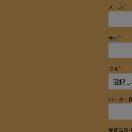
*
メール
*
会社
*
国名
州・県・郡
郵便番号/