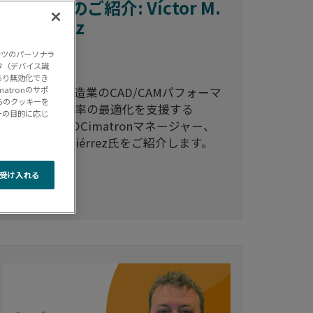
再販業者のご紹介: Víctor M.
Gutiérrez
ンツのパーソナラ
2026-06-04
タ（デバイス識
あり無効化でき
スペインの製造業のCAD/CAMパフォーマ
tronのサポ
らのクッキーを
ンスとCNC効率の最適化を支援する
ーの目的に応じ
Cimatech社のCimatronマネージャー、
Víctor M. Gutiérrez氏をご紹介します。
受け入れる