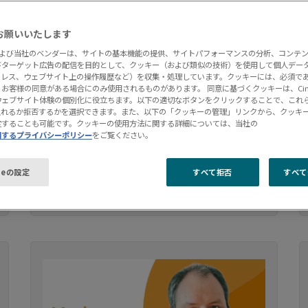
チーム紹介：フレデリック・
ルブロン
お願いいたします
onおよび当社のベンダーは、サイトの基本機能の提供、サイトパフォーマンスの分析、コンテ
2026-06-25
びターゲット広告の配信を目的として、クッキー（および類似の技術）を使用して個人デー
アドレス、ウェブサイト上の操作履歴など）を収集・処理しています。クッキーには、必須で
CimatronのCAMプロダクトオーナーであ
お客様の同意がある場合にのみ使用されるものがあります。 同意に基づくクッキーは、Cima
ウェブサイト体験の個別化に役立ちます。以下の適切なボタンをクリックすることで、これ
るフレデリック・ルブロン氏は、20年にわ
入れるか拒否するかを選択できます。また、以下の「クッキーの管理」リンクから、クッキ
たる製造分野の専門知識を活かし、顧客の
定することも可能です。クッキーの使用方法に関する詳細については、当社の
関するプライバシーポリシー
をご覧ください。
生産性向上につながる革新的なソリューシ
ョンを開発しています。
ieの設定
すべて拒否
すべて