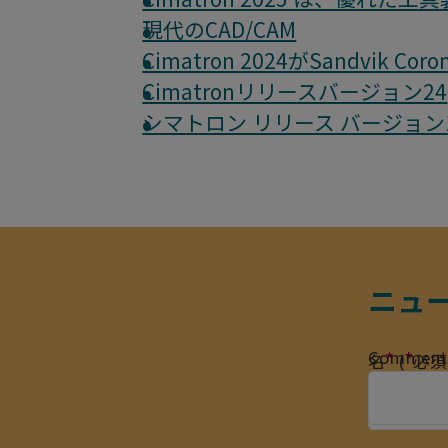
現代のCAD/CAM
Cimatron 2024がSandvik
Cimatronリリースバージョン24
シマトロン リリース バージョン
ニュ
Comment
*
*
名
(
必須