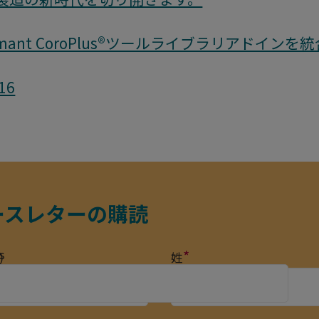
 Coromant CoroPlus®ツールライブラリアドインを
16
ースレターの購読
s
*
)
姓