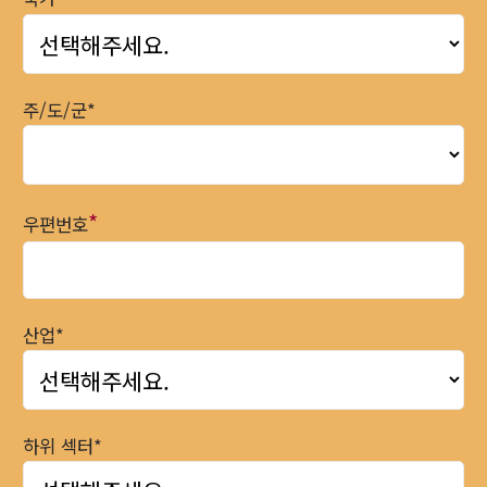
주/도/군*
*
우편번호
산업*
하위 섹터*