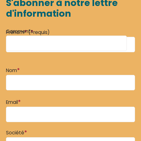
S'abonner à notre lettre
d'information
Comments
*
*
Prénom
(
requis)
*
Nom
*
Email
*
Société