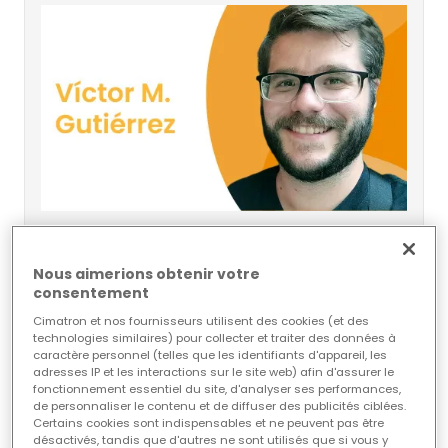
Découvrez notre revendeur :
Víctor M. Gutiérrez
Nous aimerions obtenir votre
consentement
04/06/2026
Cimatron et nos fournisseurs utilisent des cookies (et des
technologies similaires) pour collecter et traiter des données à
caractère personnel (telles que les identifiants d'appareil, les
Rencontrez Víctor M. Gutiérrez, responsable
adresses IP et les interactions sur le site web) afin d'assurer le
Cimatron chez Cimatech, qui aide les fabricants
fonctionnement essentiel du site, d'analyser ses performances,
de personnaliser le contenu et de diffuser des publicités ciblées.
espagnols à optimiser les performances de la
Certains cookies sont indispensables et ne peuvent pas être
CAO/FAO et l'efficacité de la CNC.
désactivés, tandis que d'autres ne sont utilisés que si vous y