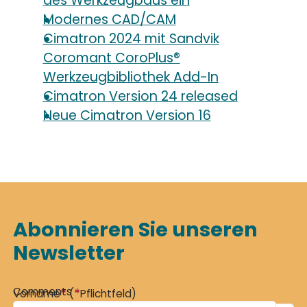
des Werkzeugbaus ein
Modernes CAD/CAM
Cimatron 2024 mit Sandvik
Coromant CoroPlus®
Werkzeugbibliothek Add-In
Cimatron Version 24 released
Neue Cimatron Version 16
Abonnieren Sie unseren
Newsletter
Comments
*
*
Vorname
(
Pflichtfeld)