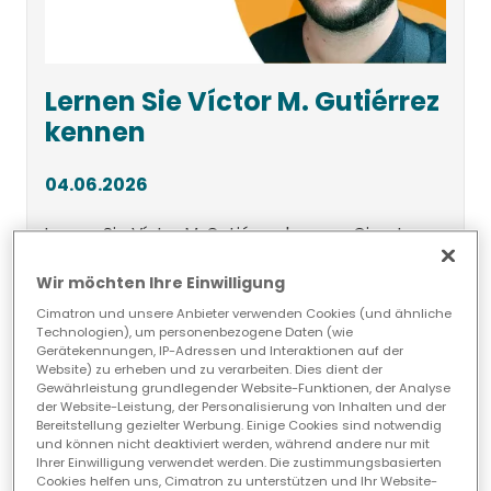
Lernen Sie Víctor M. Gutiérrez
kennen
04.06.2026
Lernen Sie Víctor M. Gutiérrez kennen, Cimatron
Manager bei Cimatech, der spanischen
Wir möchten Ihre Einwilligung
Herstellern hilft, die CAD/CAM-Leistung und
CNC-Effizienz zu optimieren.
Cimatron und unsere Anbieter verwenden Cookies (und ähnliche
Technologien), um personenbezogene Daten (wie
Gerätekennungen, IP-Adressen und Interaktionen auf der
Website) zu erheben und zu verarbeiten. Dies dient der
Gewährleistung grundlegender Website-Funktionen, der Analyse
der Website-Leistung, der Personalisierung von Inhalten und der
Bereitstellung gezielter Werbung. Einige Cookies sind notwendig
und können nicht deaktiviert werden, während andere nur mit
Ihrer Einwilligung verwendet werden. Die zustimmungsbasierten
Cookies helfen uns, Cimatron zu unterstützen und Ihr Website-