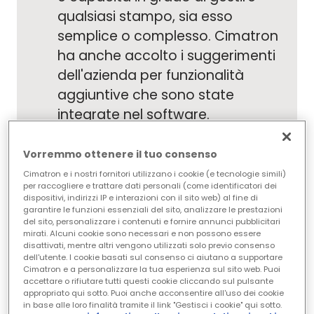
qualsiasi stampo, sia esso
semplice o complesso. Cimatron
ha anche accolto i suggerimenti
dell'azienda per funzionalità
aggiuntive che sono state
integrate nel software.
I lavori a 5 assi di CPC sono
gestiti rapidamente e con
Vorremmo ottenere il tuo consenso
maggiore facilità grazie alla
Cimatron e i nostri fornitori utilizzano i cookie (e tecnologie simili)
per raccogliere e trattare dati personali (come identificatori dei
gamma di funzionalità di
dispositivi, indirizzi IP e interazioni con il sito web) al fine di
programmazione di CimatronE,
garantire le funzioni essenziali del sito, analizzare le prestazioni
del sito, personalizzare i contenuti e fornire annunci pubblicitari
all'interfaccia user-friendly, al
mirati. Alcuni cookie sono necessari e non possono essere
disattivati, mentre altri vengono utilizzati solo previo consenso
gestore dei processi NC e ai
dell'utente. I cookie basati sul consenso ci aiutano a supportare
modelli.
Cimatron e a personalizzare la tua esperienza sul sito web. Puoi
accettare o rifiutare tutti questi cookie cliccando sul pulsante
Con le capacità di simulazione e
appropriato qui sotto. Puoi anche acconsentire all'uso dei cookie
in base alle loro finalità tramite il link "Gestisci i cookie" qui sotto.
verifica del software, CPC è in