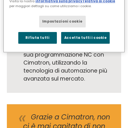
Visita la nostra
informativa sulla privacy relativa ai cookie
grado di garantire una
per maggiori dettagli su come utilizziamo i cookie.
lavorazione sicura e una
valutazione efficace delle
Impostazioni cookie
procedure.
CPC è stata in grado di
Rifiuta tutti
Accetta tutti i cookie
automatizzare gran parte della
sua programmazione NC con
Cimatron, utilizzando la
tecnologia di automazione più
avanzata sul mercato.
Grazie a Cimatron, non
ci è mai capitato di non