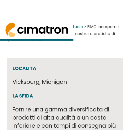
Home
> Centro risorse >
Casi di studio
> EIMO incorpora il
software CAD/CAM Cimatron per costruire pratiche di
EIMO incorpora il software
produzione snella
CAD/CAM Cimatron per costruire
pratiche di produzione snella
EIMO Americas di Vicksburg, Michigan, è stata i
LOCALITA
Vicksburg, Michigan
LA SFIDA
Fornire una gamma diversificata di
prodotti di alta qualità a un costo
inferiore e con tempi di consegna più