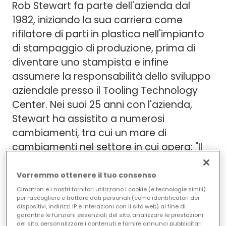
Rob Stewart fa parte dell'azienda dal
1982, iniziando la sua carriera come
rifilatore di parti in plastica nell'impianto
di stampaggio di produzione, prima di
diventare uno stampista e infine
assumere la responsabilità dello sviluppo
aziendale presso il Tooling Technology
Center. Nei suoi 25 anni con l'azienda,
Stewart ha assistito a numerosi
cambiamenti, tra cui un mare di
cambiamenti nel settore in cui opera: "Il
tipico tempo di consegna per la
costruzione di un utensile era di 13
Vorremmo ottenere il tuo consenso
settimane, e finché gli affari andavano
Cimatron e i nostri fornitori utilizzano i cookie (e tecnologie simili)
per raccogliere e trattare dati personali (come identificatori dei
bene, era più o meno come al solito".
dispositivi, indirizzi IP e interazioni con il sito web) al fine di
garantire le funzioni essenziali del sito, analizzare le prestazioni
del sito, personalizzare i contenuti e fornire annunci pubblicitari