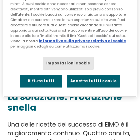
Oggi le cose sono diverse e la cultura di
mirati. Alcuni cookie sono necessari e non possono essere
EIMO è cambiata di conseguenza. La
disattivati, mentre altri vengono utilizzati solo previo consenso
dell'utente. I cookie basati sul consenso ci aiutano a supportare
trasformazione, tuttavia, non è avvenuta
Cimatron e a personalizzare la tua esperienza sul sito web. Puoi
accettare o rifiutare tutti questi cookie cliccando sul pulsante
senza una sfida. "Siamo stati messi alla
appropriato qui sotto. Puoi anche acconsentire all'uso dei cookie
prova da persone che avevano paura o
in base alle loro finalità tramite il link "Gestisci i cookie" qui sotto.
Visita la nostra
informativa sulla privacy relativa ai cookie
non volevano cambiare"", dice Stewart,
per maggiori dettagli su come utilizziamo i cookie.
""ma ora abbiamo un buon gruppo di
persone che capiscono che dobbiamo
Impostazioni cookie
andare avanti e migliorare
continuamente".
Rifiuta tutti
Accetta tutti i cookie
La soluzione: Produzione
snella
Una delle ricette del successo di EIMO è il
miglioramento continuo. Quattro anni fa,