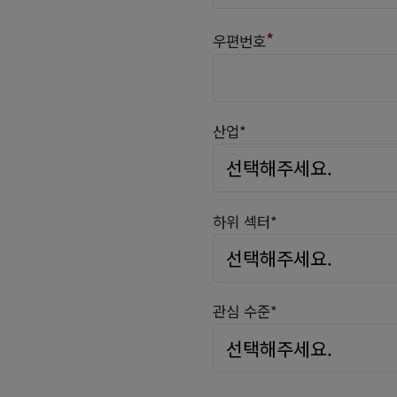
*
우편번호
산업*
하위 섹터*
관심 수준*