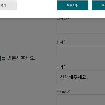
 관리
모두 거부
모
*
전화번호
*
회사
지
를 방문해주세요.
*
국가
주/도/군*