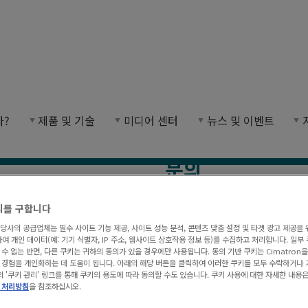
가?
제품 및 기술
미디어 센터
뉴스 및 이벤트
거나 문의 양식을 사용하여 연락하세요.
문의
마트론 지사에
Comments
*
*
의를 구합니다
이름*
(
필수)
과 당사의 공급업체는 필수 사이트 기능 제공, 사이트 성능 분석, 콘텐츠 맞춤 설정 및 타겟 광고 제공을 
여 개인 데이터(예: 기기 식별자, IP 주소, 웹사이트 상호작용 정보 등)를 수집하고 처리합니다. 일
수 없는 반면, 다른 쿠키는 귀하의 동의가 있을 경우에만 사용됩니다. 동의 기반 쿠키는 Cimatron
 경험을 개인화하는 데 도움이 됩니다. 아래의 해당 버튼을 클릭하여 이러한 쿠키를 모두 수락하거나 
의 '쿠키 관리' 링크를 통해 쿠키의 용도에 따라 동의할 수도 있습니다. 쿠키 사용에 대한 자세한 내용
*
이메일
 처리방침
을 참조하십시오.
LC)