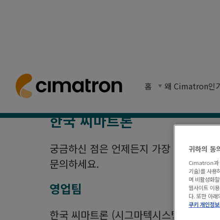
고객 문의
홈
> 지원 및 연락처 > 문의
홈
왜 Cimatron인
씨마트론에 문의하기. 연락처 주소와 전화번호를 찾
한국 씨마트론
궁금하신 점은 언제든지 가장 가까운 씨
귀하의 동
문의하세요.
Cimatron
기술)를 사용하
며 비활성화할 
영업팀
웹사이트 이용
다. 또한 아래
쿠키 개인정보
한국 씨마트론 (시그마텍시스템즈코리아.L