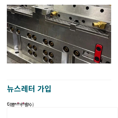
뉴스레터 가입
Comments
*
*
이름*
(
필수)