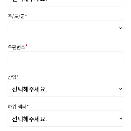
주/도/군*
*
우편번호
산업*
하위 섹터*