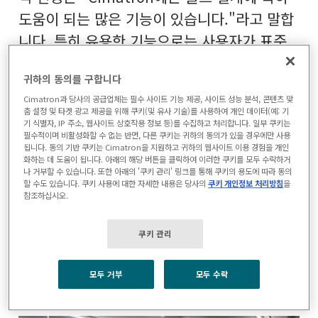
도움이 되는 많은 기능이 있습니다."라고 말합
니다. 특히 유용한 기능으로는 사용자가 표준
데이터 양식에 정보를 입력하기만 하면 바로
귀하의 동의를 구합니다
설계를 시작할 수 있는 마법사가 있습니다.
Cimatron과 당사의 공급업체는 필수 사이트 기능 제공, 사이트 성능 분석, 콘텐츠 맞
춤 설정 및 타겟 광고 제공을 위해 쿠키(및 유사 기술)를 사용하여 개인 데이터(예: 기
번팅은 "부품을 중심으로 도구를 어떻게 만들
기 식별자, IP 주소, 웹사이트 상호작용 정보 등)를 수집하고 처리합니다. 일부 쿠키는
필수적이며 비활성화할 수 없는 반면, 다른 쿠키는 귀하의 동의가 있을 경우에만 사용
지 결정하면 도구의 기초를 만드는 첫 번째 단
됩니다. 동의 기반 쿠키는 Cimatron을 지원하고 귀하의 웹사이트 이용 경험을 개인
화하는 데 도움이 됩니다. 아래의 해당 버튼을 클릭하여 이러한 쿠키를 모두 수락하거
계를 제공하며, 5분 안에 완료할 수 있습니
나 거부할 수 있습니다. 또한 아래의 '쿠키 관리' 링크를 통해 쿠키의 용도에 따라 동의
다."라고 말합니다. "고정된 반쪽과 움직이는
할 수도 있습니다. 쿠키 사용에 대한 자세한 내용은 당사의
쿠키 개인정보 처리방침
을
참조하십시오.
반쪽에 원하는 플레이트의 수를 시스템에 알려
주고 플레이트에 특정 크기와 두께를 할당합니
쿠키 관리
다. 그런 다음 버튼 하나만 클릭하면 해당 정보
를 사용하여 3D 모델을 생성합니다."
모두 거부
모두 수락