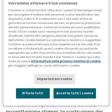
Vorremmo ottenere il tuo consenso
Cimatron e i nostri fornitori utilizzano i cookie (e tecnologie simili)
Quotatura e tolleranze geometriche (GD&T)
per raccogliere e trattare dati personali (come identificatori dei
dispositivi, indirizzi IP e interazioni con il sito web) al fine di
migliorati in Cimatron 2024
garantire le funzioni essenziali del sito, analizzare le prestazioni
del sito, personalizzare i contenuti e fornire annunci pubblicitari
mirati. Alcuni cookie sono necessari e non possono essere
Notevoli vantaggi in ambito CAD per i
disattivati, mentre altri vengono utilizzati solo previo consenso
dell'utente. I cookie basati sul consenso ci aiutano a supportare
produttori di stampi per la costruzione di
Cimatron e a personalizzare la tua esperienza sul sito web. Puoi
nervature con funzionalità aggiuntive per
accettare o rifiutare tutti questi cookie cliccando sul pulsante
appropriato qui sotto. Puoi anche acconsentire all'uso dei cookie
lavorare su curve multiple in un'unica
in base alle loro finalità tramite il link "Gestisci i cookie" qui sotto.
Visita la nostra
informativa sulla privacy relativa ai cookie
operazione ed estendere
per maggiori dettagli su come utilizziamo i cookie.
automaticamente la geometria della
nervatura alle pareti laterali della parte.
Impostazioni cookie
Inoltre, Cimatron 2024 può ora creare
nervature parziali in scenari complessi in
Rifiuta tutti
Accetta tutti i cookie
cui non è possibile generare una
nervatura completa. Nell'ambito della
progettazione stampi, la costruzione dei