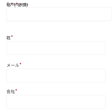
Comments
*
*
名
(
必須)
*
姓
*
メール
*
会社