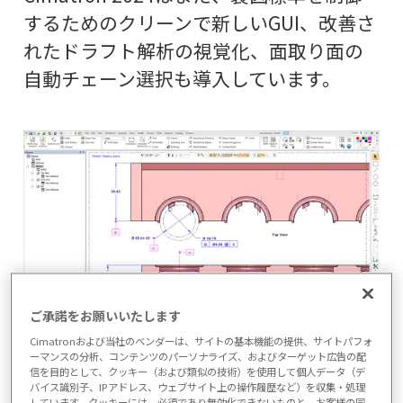
するためのクリーンで新しいGUI、改善さ
れたドラフト解析の視覚化、面取り面の
自動チェーン選択も導入しています。
ご承諾をお願いいたします
Cimatronおよび当社のベンダーは、サイトの基本機能の提供、サイトパフォ
Cimatron 2024における幾何公差(GD&T)制御の改
ーマンスの分析、コンテンツのパーソナライズ、およびターゲット広告の配
善
信を目的として、クッキー（および類似の技術）を使用して個人データ（デ
バイス識別子、IPアドレス、ウェブサイト上の操作履歴など）を収集・処理
しています。クッキーには、必須であり無効化できないものと、お客様の同