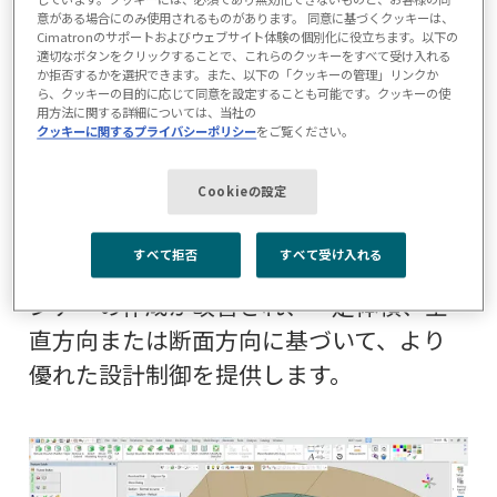
意がある場合にのみ使用されるものがあります。 同意に基づくクッキーは、
金型メーカーは、1回の操作で複数のカー
Cimatronのサポートおよびウェブサイト体験の個別化に役立ちます。以下の
ブに対応し、リブ形状を自動的に部品の
適切なボタンをクリックすることで、これらのクッキーをすべて受け入れる
か拒否するかを選択できます。また、以下の「クッキーの管理」リンクか
側壁に拡張する機能が追加されたこと
ら、クッキーの目的に応じて同意を設定することも可能です。クッキーの使
用方法に関する詳細については、当社の
で、リブ作成のための強力なCAD機能が強
クッキーに関するプライバシーポリシー
をご覧ください。
化されました。さらに、Cimatron 2024
Cookieの設定
は、完全なリブを作成できない複雑なシ
ナリオでも、部分的なリブを作成できる
すべて拒否
すべて受け入れる
ようになりました。金型設計では、3Dラ
ンナーの作成が改善され、一定体積、垂
直方向または断面方向に基づいて、より
優れた設計制御を提供します。