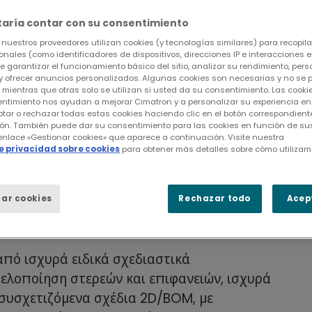
taría contar con su consentimiento
nuestros proveedores utilizan cookies (y tecnologías similares) para recopilar
nales (como identificadores de dispositivos, direcciones IP e interacciones en
de garantizar el funcionamiento básico del sitio, analizar su rendimiento, perso
y ofrecer anuncios personalizados. Algunas cookies son necesarias y no se
, mientras que otras solo se utilizan si usted da su consentimiento. Las coo
ητας, της ευελιξίας και της
entimiento nos ayudan a mejorar Cimatron y a personalizar su experiencia en e
tar o rechazar todas estas cookies haciendo clic en el botón correspondient
ό
ón. También puede dar su consentimiento para las cookies en función de sus
 enlace «Gestionar cookies» que aparece a continuación. Visite nuestra
de privacidad sobre cookies
para obtener más detalles sobre cómo utilizam
ο περιβάλλον παραμετρικής υβριδικής
ργαλεία σχεδίασης με βάση το ιστορικό και
ar cookies
Rechazar todo
Acep
ην παραγωγικότητα με εξαιρετική ευελιξία
πό ισχυρά ειδικά σχεδιαστικά
ελοποίηση στερεών και επιφανειών, ισχυρά
συσχετιζόμενα σχέδια 2D/BOM, με