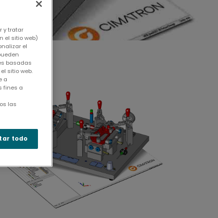
 y tratar
 el sitio web)
nalizar el
 pueden
kies basadas
l sitio web.
e a
 fines a
os las
tar todo