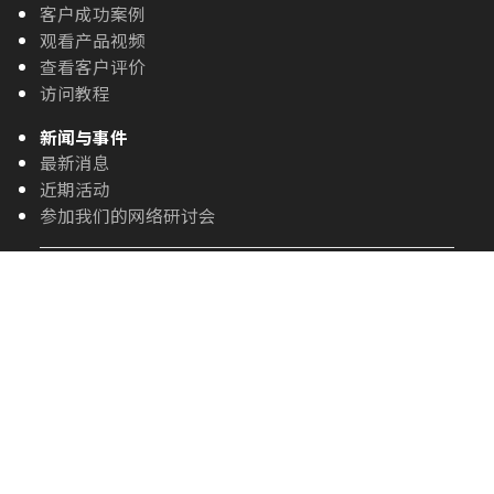
客户成功案例
观看产品视频
查看客户评价
访问教程
新闻与事件
最新消息
近期活动
参加我们的网络研讨会
快速支持和联系
获取技术支持
Cimatron Copilot - 人工智能支持
联系我们
申请演示
开始免费试用
查找经销商
关于 Cimatron
工作机会