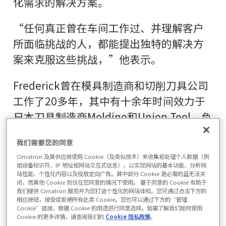
化需求的解决方案。
“任何真正曾在车间工作过、并理解客户
所面临挑战的人，都能提出独特的解决方
案来克服这些挑战，”他表示。
Frederick曾在模具制造商和切削刀具公司
工作了20多年，其中有十余年时间效力于
日本刀具制造商Moldino和Union Tool，负
责为欧洲各地的客户提供支持，并弥合了
我们需要您的同意
刀具开发与车间应用之间的差距。
Cimatron 及其供应商使用 Cookie（及类似技术）来收集和处理个人数据（例
如设备标识符、IP 地址和网站交互式信息），以实现网站的基本功能、分析网
作为Cimatron的CAM产品负责人，
站性能、个性化内容以及投放定向广告。其中部分 Cookie 是必需的且无法关
闭，而其他 Cookie 则仅在您同意的情况下使用。 基于同意的 Cookie 有助于
Frederick与区域团队、技术专家及客户紧
我们提供 Cimatron 服务并为您打造个性化的网站体验。您可通过点击下方的
相应按钮，接受或拒绝所有此类 Cookie。您也可以通过下方的“管理
密合作，以识别新兴需求、确定开发目标
Cookie”链接，根据 Cookie 的用途进行同意选择。如需了解我们如何使用
Cookie 的更多详情，请查阅我们的
Cookie 隐私政策
。
的优先级，并协助规划未来的软件版本。