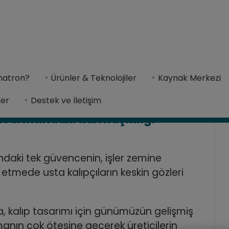
ma sistemi tasarımındaki karmaşıklığı ortadan kaldırıyor
matron?
Ürünler & Teknolojiler
Kaynak Merkezi
 sorunsuz entegrasyon sunarak kalıp üreticileri i
ler
Destek ve İletişim
asarımındaki karmaşıklığı
ndaki tek güvencenin, işler zemine
etmede usta kalıpçıların keskin gözleri
, kalıp tasarımı için günümüzün gelişmiş
lmanın çok ötesine geçerek üreticilerin