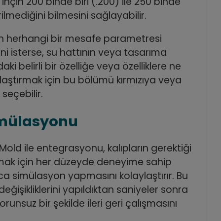
 inçin 200 binde biri (.200) ile 250 binde
irilmediğini bilmesini sağlayabilir.
enen herhangi bir mesafe parametresi
ni isterse, su hattının veya tasarıma
daki belirli bir özelliğe veya özelliklere ne
ylaştırmak için bu bölümü kırmızıya veya
seçebilir.
simülasyonu
 Mold ile entegrasyonu, kalıpların gerektiği
mak için her düzeyde deneyime sahip
ca simülasyon yapmasını kolaylaştırır. Bu
ğişikliklerini yapıldıktan saniyeler sonra
runsuz bir şekilde ileri geri çalışmasını