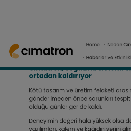
Ana Sayfa
> Haberler ve Etkinlikler >
Haberler
> Cimatron, soğut
Home
Neden Ci
Cimatron, gelişmiş otomasyon, analiz araçları ve
Haberler ve Etkinlik
Cimatron, soğutma sistemi t
ortadan kaldırıyor
Kötü tasarım ve üretim felaketi arası
gönderilmeden önce sorunları tespit 
olduğu günler geride kaldı.
Deneyimin değeri hala yüksek olsa da
yazılımları, kalem ve kağıdın yerini a