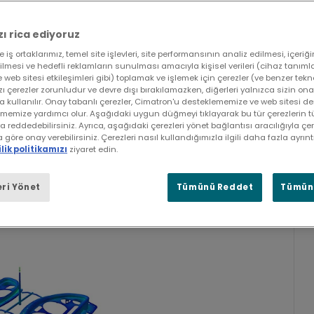
klaşımını değiştiren otomasyon ve
ı rica ediyoruz
 iş ortaklarımız, temel site işlevleri, site performansının analiz edilmesi, içeriği
 söz konusu olduğunda, karmaşık
irilmesi ve hedefli reklamların sunulması amacıyla kişisel verileri (cihaz tanımlay
e web sitesi etkileşimleri gibi) toplamak ve işlemek için çerezler (ve benzer tekno
rımını bütünüyle değerlendiren yetenekler,
azı çerezler zorunludur ve devre dışı bırakılamazken, diğerleri yalnızca sizin on
kullanılır. Onay tabanlı çerezler, Cimatron'u desteklememize ve web sitesi de
etkili bir şekilde yerleştirilmesini ve
tirmemize yardımcı olur. Aşağıdaki uygun düğmeyi tıklayarak bu tür çerezlerin
ğlar.
ya reddedebilirsiniz. Ayrıca, aşağıdaki çerezleri yönet bağlantısı aracılığıyla çer
göre onay verebilirsiniz. Çerezleri nasıl kullandığımızla ilgili daha fazla ayrıntı
ilik politikamızı
ziyaret edin.
ünde bulundurularak sürekli geliştirilen
k özel teknolojileri, her beceri
ri Yönet
Tümünü Reddet
Tümünü
enle tasarım yapmasına ve tutarlı bir
yardımcı olan araçlar içerir.