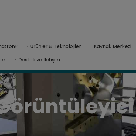
matron?
Ürünler & Teknolojiler
Kaynak Merkezi
çin tasarım ve süreç incelemelerini basitleştirerek,
ler
Destek ve İletişim
Görüntüleyici