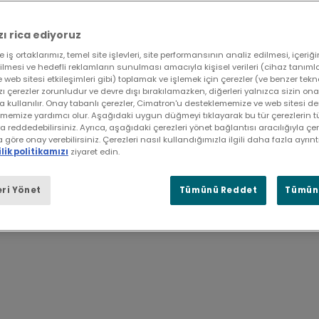
ı rica ediyoruz
 iş ortaklarımız, temel site işlevleri, site performansının analiz edilmesi, içeriği
irilmesi ve hedefli reklamların sunulması amacıyla kişisel verileri (cihaz tanımlay
e web sitesi etkileşimleri gibi) toplamak ve işlemek için çerezler (ve benzer tekno
azı çerezler zorunludur ve devre dışı bırakılamazken, diğerleri yalnızca sizin on
rin ve ekipler arasında kolayca 
kullanılır. Onay tabanlı çerezler, Cimatron'u desteklememize ve web sitesi de
tirmemize yardımcı olur. Aşağıdaki uygun düğmeyi tıklayarak bu tür çerezlerin
ya reddedebilirsiniz. Ayrıca, aşağıdaki çerezleri yönet bağlantısı aracılığıyla çer
göre onay verebilirsiniz. Çerezleri nasıl kullandığımızla ilgili daha fazla ayrıntı
eri, parçalar, montajlar ve CNC işlemleri için ta
ilik politikamızı
ziyaret edin.
ri Yönet
Tümünü Reddet
Tümünü