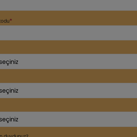
*
kodu
en duydunuz?