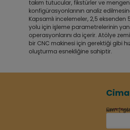
takım tutucular, fikstürler ve mengen
konfigürasyonlarının analiz edilmesin
Kapsamlı incelemeler, 2,5 eksenden 
yolu için işleme parametrelerinin yanı
operasyonlarını da içerir. Atölye zem
bir CNC makinesi için gerektiği gibi hız
oluşturma esnekliğine sahiptir.
Cimat
Comment
*
*
İsim
(
ger