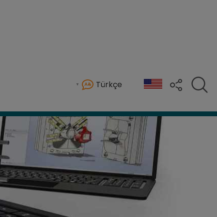
Türkçe
 ekipler arasında verimliliği ve iletişimi artırarak 