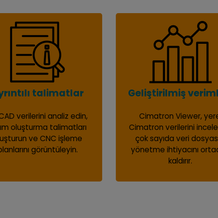
yrıntılı talimatlar
Geliştirilmiş veriml
CAD verilerini analiz edin,
Cimatron Viewer, yer
ım oluşturma talimatları
Cimatron verilerini incel
luşturun ve CNC işleme
çok sayıda veri dosyas
planlarını görüntüleyin.
yönetme ihtiyacını ort
kaldırır.