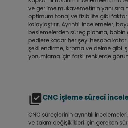
Kapsamlı tasarım incelemeleri, malze
ve gerilme mukavemetinin yanı sıra m
optimum tonaj ve fizibilite gibi faktör
kolaylaştırır. Ayrıntılı incelemeler, boy
beslemelerden süreç planına, bobin ge
pedlere kadar her şeyi hesaba katar. 
şekillendirme, kırpma ve delme gibi i
yorumlama için farklı renklerde görünt
library_add_check
CNC işleme süreci incel
CNC süreçlerinin ayrıntılı incelemeler
ve takım değişiklikleri için gereken süre