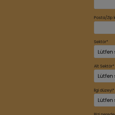
Posta/Zip 
Sektör*
Alt Sektör*
İlgi düzeyi*
Bizi nered