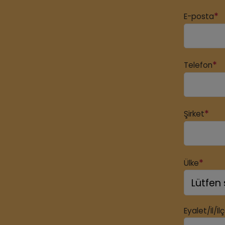
*
E-posta
*
Telefon
*
Şirket
*
Ülke
Eyalet/İl/İl