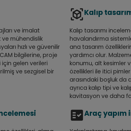
view_in_ar
Kalıp tasarı
ajları ve imalat
Kalıp tasarımı inceleme
k ve mühendislik
havalandırma sistemle
yaları hızlı ve güvenilir
ana tasarım özellikle
CAM bilgilerine, proje
yardımcı olur. Malzeme 
 için gelen verileri
konumu, alt kesimler v
ilmiş ve sezgisel bir
özellikleri ile itici pim
arasındaki boşluk da 
ayrıca kalıp tipi ve kalı
kavitasyon ve daha faz
fact_check
incelemesi
Araç yapım 