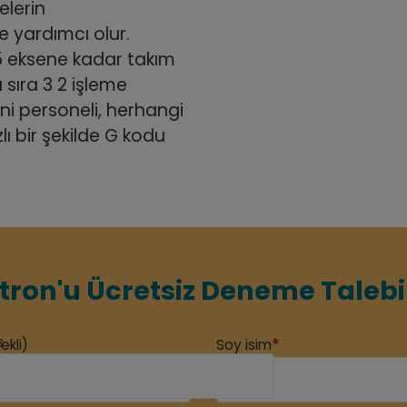
elerin
e yardımcı olur.
5 eksene kadar takım
 sıra 3 2 işleme
ini personeli, herhangi
lı bir şekilde G kodu
ron'u Ücretsiz Deneme Talebi
s
*
ekli)
Soy isim