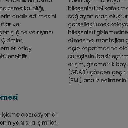
me özellikleri, akma
Yakınlaştırma, kaydır
alzeme kalınlığı,
bileşenleri tel kafes 
lerin analiz edilmesini
sağlayan araç oluştur
utlar ve
görselleştirmek kolaydır
nişliğine ve sıyırıcı
bileşenleri gizlemesin
Çizimler,
etmesine, montajları g
şlemler kolay
açıp kapatmasına ola
ülenebilir.
süreçlerini basitleşti
erişim, geometrik boy
(GD&T) gözden geçirilm
(PMI) analiz edilmesini 
emesi
i, işleme operasyonları
nin yanı sıra iş milleri,