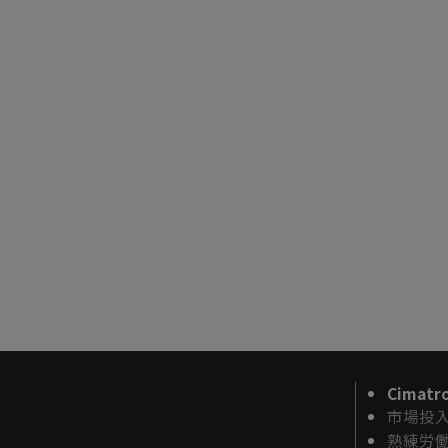
Cimat
市場投
熟練労