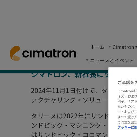
ホーム
> ニュースとイベント >
ニュース
> シマトロン、新社
ホーム
Cimatr
Cimatronは、デジタルソリューションと製造
ニュースとイベント
シマトロン、新社長にタリン・
ご承諾を
2024年11月1日付けで、タリネ・
Cimatr
イズ、およ
ァクチャリング・ソリューションズのC
別子、IP
ないものと、
ートおよび
タリーヌは2022年にサンドビック
すべて受け
て同意を設
ンドビック・マシニング・ソリュー
クッキーに
はサンドビック・コロマントのデジ