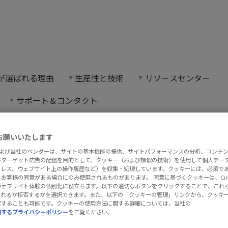
長にタリン・フォスバーグを任命
on が選ばれる理由
生産性と技術
リソースセンター
業における豊富な経験を活かし、お客様に革新と価値を
サポート＆コンタクト
フォスバーグを任命
お願いいたします
フォルスバーグがサンドビック・マニュフ
onおよび当社のベンダーは、サイトの基本機能の提供、サイトパフォーマンスの分析、コンテ
びターゲット広告の配信を目的として、クッキー（および類似の技術）を使用して個人デー
imatron社長に任命されました。
アドレス、ウェブサイト上の操作履歴など）を収集・処理しています。クッキーには、必須で
お客様の同意がある場合にのみ使用されるものがあります。 同意に基づくクッキーは、Cima
ウェブサイト体験の個別化に役立ちます。以下の適切なボタンをクリックすることで、これ
に入社し、サンドビック・コロマントとサ
入れるか拒否するかを選択できます。また、以下の「クッキーの管理」リンクから、クッキ
定することも可能です。クッキーの使用方法に関する詳細については、当社の
ションズの両方の役職を歴任し、最近で
関するプライバシーポリシー
をご覧ください。
タル製品・サービス担当副社長として、