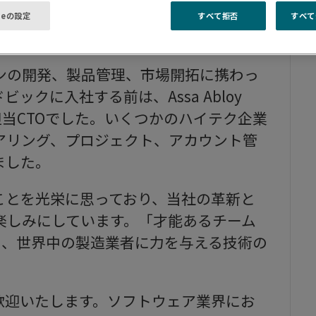
フォリオのプロセスとビジネスモデルを
ieの設定
すべて拒否
すべて
ンの開発、製品管理、市場開拓に携わっ
クに入社する前は、Assa Abloy
リティ担当CTOでした。いくつかのハイテク企業
アリング、プロジェクト、アカウント管
ました。
することを光栄に思っており、当社の革新と
楽しみにしています。「才能あるチーム
くため、世界中の製造業者に力を与える技術の
任を歓迎いたします。ソフトウェア業界にお