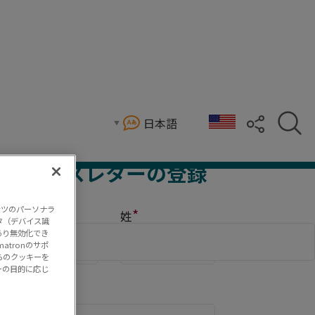
日本語
提供するため、Taline Forsbergを社長
ニュースレターの登録
ンツのパーソナラ
Comments
*
*
*
名
(
必須)
姓
タ（デバイス識
あり無効化でき
tronのサポ
らのクッキーを
ーの目的に応じ
*
メール