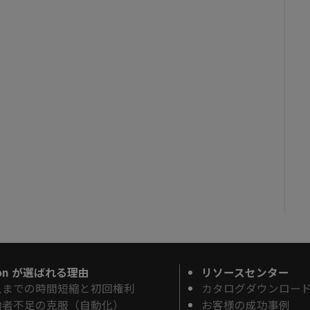
ron が選ばれる理由
リソースセンター
入までの時間短縮と初回権利
カタログダウンロー
働者不足の克服（自動化）
お客様の成功事例