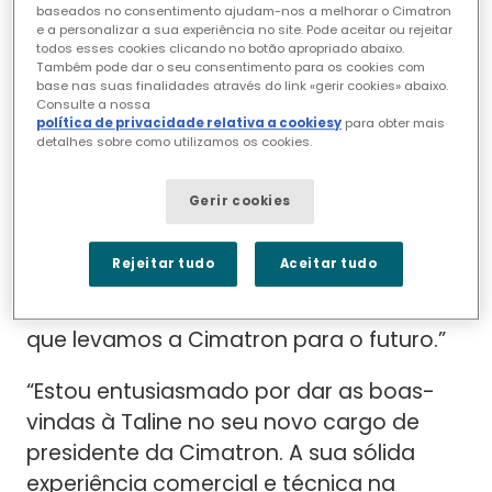
engenharia, projetos e gestão de contas
baseados no consentimento ajudam-nos a melhorar o Cimatron
e a personalizar a sua experiência no site. Pode aceitar ou rejeitar
em várias empresas de tecnologia.
todos esses cookies clicando no botão apropriado abaixo.
Também pode dar o seu consentimento para os cookies com
base nas suas finalidades através do link «gerir cookies» abaixo.
“É uma honra assumir o cargo de
Consulte a nossa
Presidente da Cimatron e estou ansiosa
política de privacidade relativa a cookiesy
para obter mais
detalhes sobre como utilizamos os cookies.
por dar continuidade ao nosso forte
legado de inovação”, afirma Taline. “Em
Gerir cookies
colaboração com a nossa talentosa
equipa, continuaremos a ultrapassar os
Rejeitar tudo
Aceitar tudo
limites da tecnologia para capacitar os
fabricantes de todo o mundo à medida
que levamos a Cimatron para o futuro.”
“Estou entusiasmado por dar as boas-
vindas à Taline no seu novo cargo de
presidente da Cimatron. A sua sólida
experiência comercial e técnica na