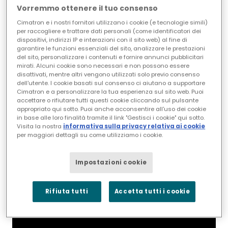
Vorremmo ottenere il tuo consenso
Cimatron e i nostri fornitori utilizzano i cookie (e tecnologie simili)
per raccogliere e trattare dati personali (come identificatori dei
dispositivi, indirizzi IP e interazioni con il sito web) al fine di
garantire le funzioni essenziali del sito, analizzare le prestazioni
del sito, personalizzare i contenuti e fornire annunci pubblicitari
mirati. Alcuni cookie sono necessari e non possono essere
disattivati, mentre altri vengono utilizzati solo previo consenso
dell'utente. I cookie basati sul consenso ci aiutano a supportare
Cimatron e a personalizzare la tua esperienza sul sito web. Puoi
accettare o rifiutare tutti questi cookie cliccando sul pulsante
appropriato qui sotto. Puoi anche acconsentire all'uso dei cookie
in base alle loro finalità tramite il link "Gestisci i cookie" qui sotto.
Visita la nostra
informativa sulla privacy relativa ai cookie
per maggiori dettagli su come utilizziamo i cookie.
Cimatron Mold Design - Quick
Split
Impostazioni cookie
Rifiuta tutti
Accetta tutti i cookie