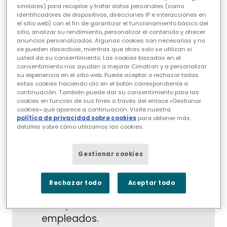
trabajo por error y en una
similares) para recopilar y tratar datos personales (como
identificadores de dispositivos, direcciones IP e interacciones en
reducción de los costes finales.
el sitio web) con el fin de garantizar el funcionamiento básico del
Reduzca el tiempo de diseño de
sitio, analizar su rendimiento, personalizar el contenido y ofrecer
anuncios personalizados. Algunas cookies son necesarias y no
moldes en un 50%.
se pueden desactivar, mientras que otras solo se utilizan si
usted da su consentimiento. Las cookies basadas en el
Se han evitado ralentizaciones y
consentimiento nos ayudan a mejorar Cimatron y a personalizar
costes adicionales utilizando
su experiencia en el sitio web. Puede aceptar o rechazar todas
estas cookies haciendo clic en el botón correspondiente a
herramientas de simulación para
continuación. También puede dar su consentimiento para las
cookies en función de sus fines a través del enlace «Gestionar
identificar y corregir problemas
cookies» que aparece a continuación. Visite nuestra
antes de enviar los diseños al
política de privacidad sobre cookies
para obtener más
detalles sobre cómo utilizamos las cookies.
taller.
Reducción del tiempo de
Gestionar cookies
fabricación de herramientas de
16 a 10-12 semanas.
Rechazar todo
Aceptar todo
Aceleración del tiempo de
incorporación de nuevos
empleados.