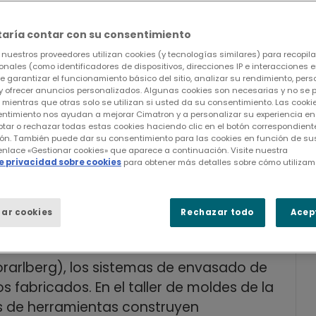
ecialmente importante que los
taría contar con su consentimiento
nuestros proveedores utilizan cookies (y tecnologías similares) para recopilar
e Cimatron escuchen siempre
nales (como identificadores de dispositivos, direcciones IP e interacciones en
rencias y necesidades. Nos
de garantizar el funcionamiento básico del sitio, analizar su rendimiento, perso
y ofrecer anuncios personalizados. Algunas cookies son necesarias y no se
ención y también ponen en
, mientras que otras solo se utilizan si usted da su consentimiento. Las coo
entimiento nos ayudan a mejorar Cimatron y a personalizar su experiencia en e
 con prontitud. De este modo,
tar o rechazar todas estas cookies haciendo clic en el botón correspondient
ón. También puede dar su consentimiento para las cookies en función de sus
 soluciones prácticas para
 enlace «Gestionar cookies» que aparece a continuación. Visite nuestra
de privacidad sobre cookies
para obtener más detalles sobre cómo utilizam
os retos.
llador en Alpla Toolmaking
ar cookies
Rechazar todo
Acep
Vorarlberg), los sistemas de envasado de
s fabricados. En el taller de moldes de la
es de herramientas construyen