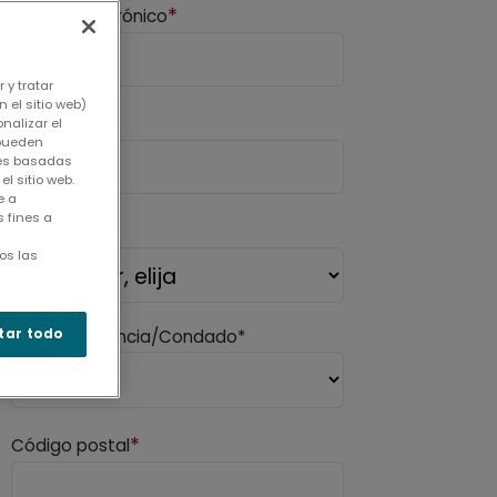
*
Correo electrónico
 y tratar
 el sitio web)
*
Empresa
nalizar el
 pueden
kies basadas
l sitio web.
e a
 fines a
*
País
os las
tar todo
Estado/Provincia/Condado*
*
Código postal