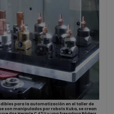
bles para la automatización en el taller de
que son manipulados por robots Kuka, se crean
luye dos Hermle C 42 U y una fresadora Röders