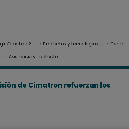
sos de producció
os de producción estables gracias a las mediciones de calidad e
 mediciones de cal
egir Cimatron?
Productos y tecnologías
Centro 
ica sistemas de envasado de alta calidad, conf
Asistencia y contacto
isión de Cimatron refuerzan los