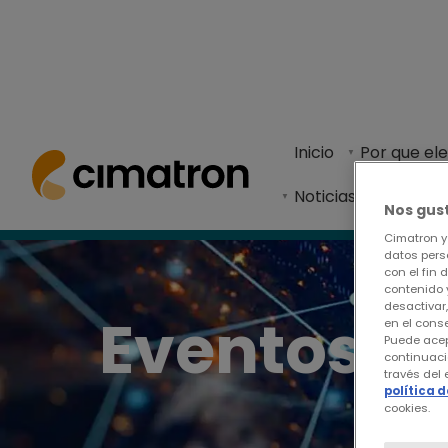
Inicio
>
Inicio
> Eventos de formación
Inicio
Por que el
Consulte nuestra lista de próximos cursos de 
Noticias y Eventos
Nos gus
Cimatron y 
datos perso
con el fin 
contenido 
desactivar
Eventos d
en el cons
Puede acep
continuaci
través del
política 
cookies.