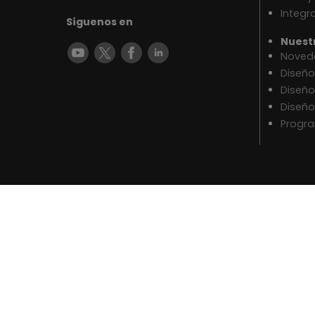
Integr
Síguenos en
Nuest
Noveda
Diseñ
Diseño
Diseño
Progr