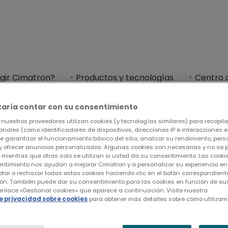
egir Cimatron?
Productos y tecnologías
Centro 
formación.
Asistencia y contacto
taría contar con su consentimiento
nuestros proveedores utilizan cookies (y tecnologías similares) para recopilar
nales (como identificadores de dispositivos, direcciones IP e interacciones en
de garantizar el funcionamiento básico del sitio, analizar su rendimiento, perso
y ofrecer anuncios personalizados. Algunas cookies son necesarias y no se
, mientras que otras solo se utilizan si usted da su consentimiento. Las coo
e formación
entimiento nos ayudan a mejorar Cimatron y a personalizar su experiencia en e
tar o rechazar todas estas cookies haciendo clic en el botón correspondient
ón. También puede dar su consentimiento para las cookies en función de sus
 enlace «Gestionar cookies» que aparece a continuación. Visite nuestra
de privacidad sobre cookies
para obtener más detalles sobre cómo utilizam