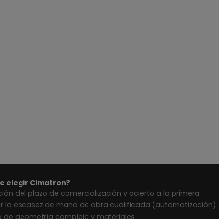
e elegir Cimatron?
ión del plazo de comercialización y acierto a la primera
r la escasez de mano de obra cualificada (automatización)
 de geometría compleja y materiales