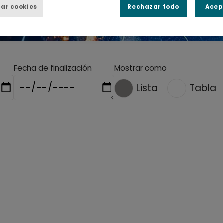
ar cookies
Rechazar todo
Acep
Fecha de finalización
Mostrar como
Lista
Tabla