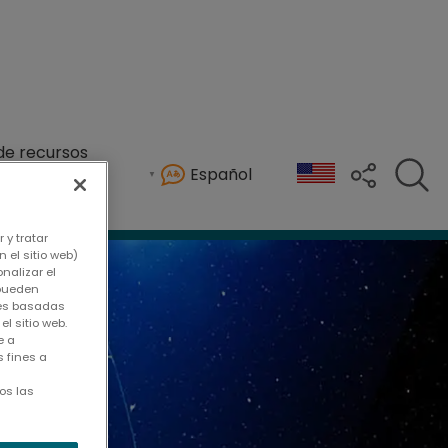
de recursos
Español
 y tratar
 el sitio web)
nalizar el
 pueden
kies basadas
l sitio web.
e a
 fines a
os las