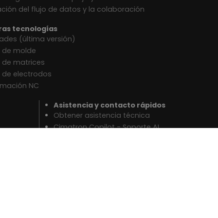
ación del flujo de datos y la colaboración
ras tecnologías
des (última versión)
o de molde
 de matrices
 de electrodos
amación NC
Asistencia y contacto rápidos
Obtener asistencia técnica
Cimatron Copilot - Soporte AI
Contáctenos
Solicitar una demostración
Comience su prueba gratuita
Buscar un distribuidor
Acerca de Cimatron
Carreras