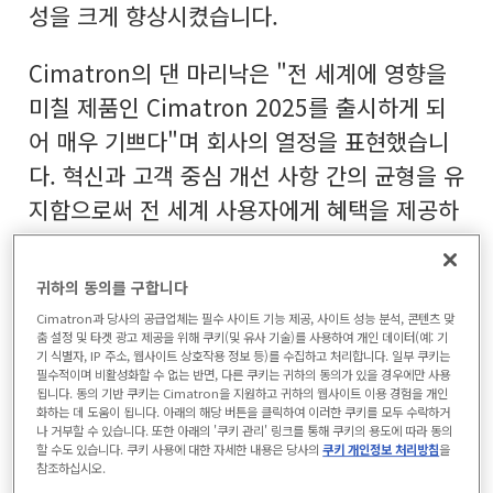
성을 크게 향상시켰습니다.
Cimatron의 댄 마리낙은 "전 세계에 영향을
미칠 제품인 Cimatron 2025를 출시하게 되
어 매우 기쁘다"며 회사의 열정을 표현했습니
다. 혁신과 고객 중심 개선 사항 간의 균형을 유
지함으로써 전 세계 사용자에게 혜택을 제공하
여 더 낮은 비용으로 더 높은 품질의 도구를 더
효율적으로 제공할 수 있습니다."라고 말합니
귀하의 동의를 구합니다
다.
Cimatron과 당사의 공급업체는 필수 사이트 기능 제공, 사이트 성능 분석, 콘텐츠 맞
춤 설정 및 타겟 광고 제공을 위해 쿠키(및 유사 기술)를 사용하여 개인 데이터(예: 기
기 식별자, IP 주소, 웹사이트 상호작용 정보 등)를 수집하고 처리합니다. 일부 쿠키는
Cimatron 2025의 주요 기능
필수적이며 비활성화할 수 없는 반면, 다른 쿠키는 귀하의 동의가 있을 경우에만 사용
됩니다. 동의 기반 쿠키는 Cimatron을 지원하고 귀하의 웹사이트 이용 경험을 개인
화하는 데 도움이 됩니다. 아래의 해당 버튼을 클릭하여 이러한 쿠키를 모두 수락하거
CAM 개선 사항: CAM 발전 측면에서
나 거부할 수 있습니다. 또한 아래의 '쿠키 관리' 링크를 통해 쿠키의 용도에 따라 동의
할 수도 있습니다. 쿠키 사용에 대한 자세한 내용은 당사의
쿠키 개인정보 처리방침
을
Cimatron 2025는 기본 2.5축에서 복잡
참조하십시오.