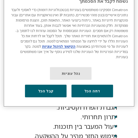
נשמח לקבל את הסכמתך
יצרני תבניות חווים לעיתים קרובות אתגרים
Cimatron וספקינו משתמשים בעוגיות (ובטכנולוגיות דומות) כדי לאסוף ולעבד
נתונים אישיים (כגון מזהי מכשירים, כתובות IP ואינטראקציות עם אתרים) עבור
עם תוכנות ה-CAD וה-CAM הנוכחיות שלהם,
פונקציות חיוניות באתר, ניתוח ביצועי האתר, התאמת תוכן, והצגת פרסומות
ממוקדות. חלק מהעוגיות הכרחיות ואי אפשר לכבות אותן, בעוד אחרות
כולל עבודה עם פתרונות תוכנה מרובים
משמשות רק אם תסכים. העוגיות המבוססות על הסכמה עוזרות לנו לתמוך ב-
ושונים, יכולות לא יעילות לתכנון תבניות,
Cimatron ולהתאים את חוויית האתר שלך. תוכל לקבל או לדחות את כל
העוגיות הללו על ידי לחיצה על הכפתור המתאים למטה. תוכל גם להסכים
טיפול בתבניות מורכבות וגדולות והזמנות
לעוגיות על פי מטרותיהן באמצעות
הקישור לניהול עוגיות
למטה. בקר
במדיניות הפרטיות של העוגיות שלנו למידע נוסף על איך אנו משתמשים
שינוי הנדסי (ECO) ותמיכה טכנית לקויה.
בעוגיות.
פתרון תוכנת CAD/CAM הנכון יכול לעזור
נהל עוגיות
ליצרני תבניות להתמודד עם אתגרים אלו:
דחה הכל
קבל הכל
אספקת מהירה יותר של תבניות.
הגברת הפרודוקטיביות.
יתרון תחרותי.
ייעול המעבר בין תוכנות.
מימוש החזר מהיר על ההשקעה.