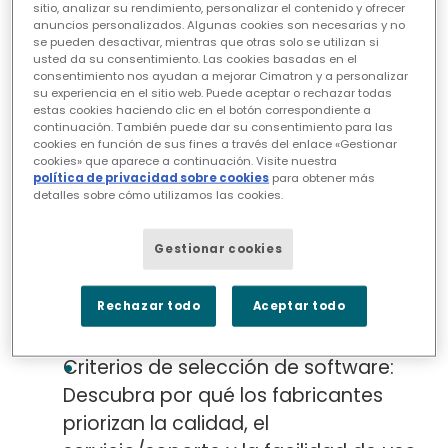
sitio, analizar su rendimiento, personalizar el contenido y ofrecer
de complejidad de los productos, este
anuncios personalizados. Algunas cookies son necesarias y no
se pueden desactivar, mientras que otras solo se utilizan si
libro blanco ofrece valiosas perspectivas
usted da su consentimiento. Las cookies basadas en el
sobre las herramientas y estrategias que
consentimiento nos ayudan a mejorar Cimatron y a personalizar
su experiencia en el sitio web. Puede aceptar o rechazar todas
impulsan el progreso.
estas cookies haciendo clic en el botón correspondiente a
continuación. También puede dar su consentimiento para las
cookies en función de sus fines a través del enlace «Gestionar
Los temas tratados incluyen:
cookies» que aparece a continuación. Visite nuestra
política de privacidad sobre cookies
para obtener más
detalles sobre cómo utilizamos las cookies.
Automatización e integración:
Comprenda la importancia de los
Gestionar cookies
hilos digitales y las integraciones de
software clave, como CAD a CAM y
Rechazar todo
Aceptar todo
CAM a simulación, para optimizar los
flujos de trabajo.
Criterios de selección de software:
Descubra por qué los fabricantes
priorizan la calidad, el