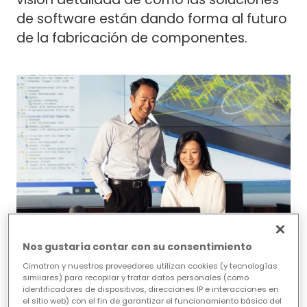
de software están dando forma al futuro
de la fabricación de componentes.
Nos gustaría contar con su consentimiento
Desde la superación de la escasez de
Cimatron y nuestros proveedores utilizan cookies (y tecnologías
similares) para recopilar y tratar datos personales (como
mano de obra cualificada hasta la
identificadores de dispositivos, direcciones IP e interacciones en
satisfacción de las crecientes demandas
el sitio web) con el fin de garantizar el funcionamiento básico del