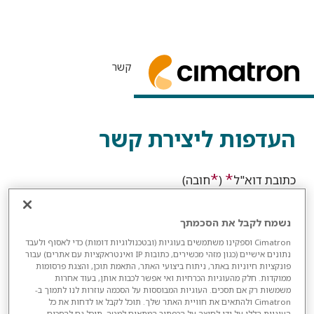
דף הבית
>
דף הבית
> העדפות ליצירת קשר
העדפות ליצירת קשר
*
*
כתובת דוא"ל
(
חובה)
נשמח לקבל את הסכמתך
Cimatron וספקינו משתמשים בעוגיות (ובטכנולוגיות דומות) כדי לאסוף ולעבד
*
מדינה
נתונים אישיים (כגון מזהי מכשירים, כתובות IP ואינטראקציות עם אתרים) עבור
פונקציות חיוניות באתר, ניתוח ביצועי האתר, התאמת תוכן, והצגת פרסומות
ממוקדות. חלק מהעוגיות הכרחיות ואי אפשר לכבות אותן, בעוד אחרות
משמשות רק אם תסכים. העוגיות המבוססות על הסכמה עוזרות לנו לתמוך ב-
Cimatron ולהתאים את חוויית האתר שלך. תוכל לקבל או לדחות את כל
העוגיות הללו על ידי לחיצה על הכפתור המתאים למטה. תוכל גם להסכים