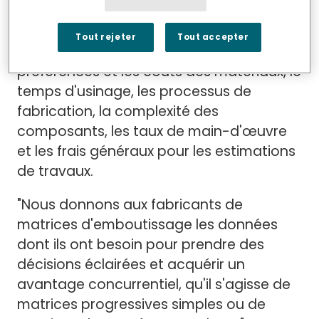
l'aide d'algorithmes sophistiqués, le
logiciel élimine les approximations en
Tout rejeter
Tout accepter
calculant des facteurs tels que les
préférences et les coûts des matériaux, le
temps d'usinage, les processus de
fabrication, la complexité des
composants, les taux de main-d'œuvre
et les frais généraux pour les estimations
de travaux.
"Nous donnons aux fabricants de
matrices d'emboutissage les données
dont ils ont besoin pour prendre des
décisions éclairées et acquérir un
avantage concurrentiel, qu'il s'agisse de
matrices progressives simples ou de