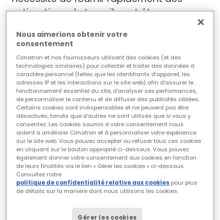
estimations de travail peut être en
contradiction avec le désir d'établir des
Nous aimerions obtenir votre
devis avec précision. La capacité à
consentement
établir rapidement et efficacement des
Cimatron et nos fournisseurs utilisent des cookies (et des
devis précis et complets permet de
technologies similaires) pour collecter et traiter des données à
caractère personnel (telles que les identifiants d'appareil, les
s'assurer que les offres reflètent
adresses IP et les interactions sur le site web) afin d'assurer le
fonctionnement essentiel du site, d'analyser ses performances,
réellement le travail qu'une entreprise
de personnaliser le contenu et de diffuser des publicités ciblées.
effectuera.
Certains cookies sont indispensables et ne peuvent pas être
désactivés, tandis que d'autres ne sont utilisés que si vous y
consentez. Les cookies soumis à votre consentement nous
Cimatron DieQuote a été développé pour
aident à améliorer Cimatron et à personnaliser votre expérience
sur le site web. Vous pouvez accepter ou refuser tous ces cookies
générer des devis qui reflètent les
en cliquant sur le bouton approprié ci-dessous. Vous pouvez
préférences et les caractéristiques des
également donner votre consentement aux cookies en fonction
de leurs finalités via le lien « Gérer les cookies » ci-dessous.
entreprises individuelles et automatisent
Consultez notre
politique de confidentialité relative aux cookies
pour plus
les calculs manuels fastidieux et la saisie
de détails sur la manière dont nous utilisons les cookies.
laborieuse des données communs à
l'estimation traditionnelle des coûts. À
Gérer les cookies