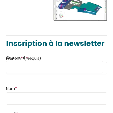
Inscription à la newsletter
Comments
*
*
Prénom
(
requis)
*
Nom