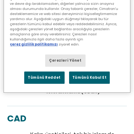
çıkaracaklar.
ve devre dışı bırakılamazken, diğerleri yalnızca sizin onayınız
olması durumunda kullanılır. Onay tabanlı çerezler, Cimatron'u
desteklememize ve web sitesi deneyiminizi kişiselleştirmemize
yardımcı olur. Aşağıdaki uygun düğmeyi tıklayarak bu tür
çerezlerin tümünü kabul edebilir veya reddedebilirsiniz. Ayrıca,
aşağıdaki çerezleri yönet bağlantısı aracılığıyla çerezlerin
amaçlarına göre onay verebilirsiniz. Çerezleri nasıl
kullandığımızla ilgili daha fazla ayrıntı için
çerez gizlilik politikamızı
ziyaret edin.
Çerezleri Yönet
Tümünü Reddet
Tümünü Kabul Et
Geliştirilmiş geometrik datum ve
toleranslama (GD&T)
CAD