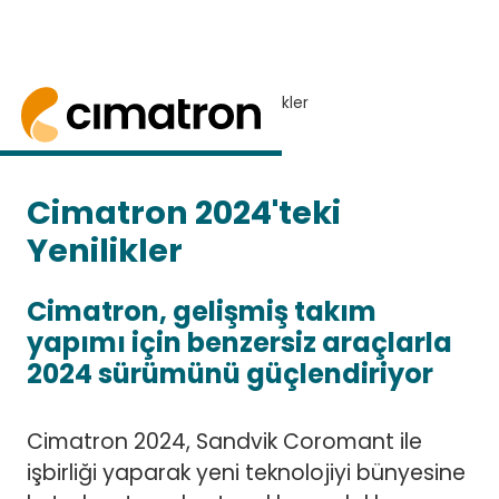
Ana Sayfa
> Cimatron 2024 Yenilikler
Cimatron 2024 BURADA
ÜCRETSIZ DENEME TALEP EDIN
Cimatron 2024, otomasyon, basitleştirilmiş UX, üre
Cimatron 2024'teki
Yenilikler
Cimatron, gelişmiş takım
yapımı için benzersiz araçlarla
2024 sürümünü güçlendiriyor
Cimatron 2024, Sandvik Coromant ile
işbirliği yaparak yeni teknolojiyi bünyesine