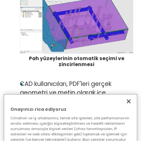
Pah yüzeylerinin otomatik seçimi ve
zincirlenmesi
CAD kullanıcıları, PDF'leri gerçek
geometri ve metin olarak içe
aktarma, yeni minimum mesafe
ölçülendirme, gelişmiş semboller ve
Onayınızı rica ediyoruz
geliştirilmiş geometrik veri ve
Cimatron ve iş ortaklarımız, temel site işlevleri, site performansının
analiz edilmesi, içeriğin kişiselleştirilmesi ve hedefli reklamların
toleranslama (GD&T) gibi 2D çizim
sunulması amacıyla kişisel verileri (cihaz tanımlayıcıları, IP
adresleri ve web sitesi etkileşimleri gibi) toplamak ve işlemek için
için de birçok yeni özelliğin keyfini
çerezler (ve benzer teknolojiler) kullanır. Bazı çerezler zorunludur