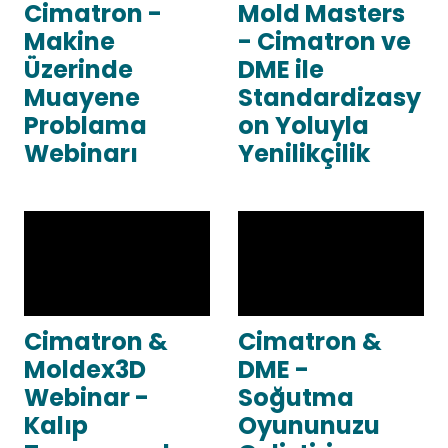
Cimatron -
Mold Masters
Makine
- Cimatron ve
Üzerinde
DME ile
Muayene
Standardizasy
Problama
on Yoluyla
Webinarı
Yenilikçilik
Cimatron &
Cimatron &
Moldex3D
DME -
Webinar -
Soğutma
Kalıp
Oyununuzu