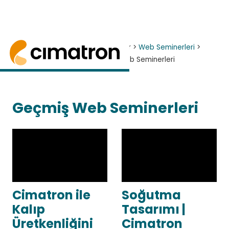
Ana Sayfa
> Haberler ve Etkinlikler >
Web Seminerleri
>
Web Seminerleri - Aylık Teknik Web Seminerleri
Web Seminerleri - Aylık
Teknik Web Seminerleri
Cimatron teknik web seminerlerimizi görüntüley
Geçmiş Web Seminerleri
Cimatron ile
Soğutma
Kalıp
Tasarımı |
Üretkenliğini
Cimatron