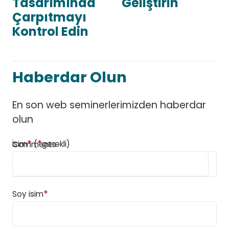
Tasarımında
Geliştirin
Çarpıtmayı
Kontrol Edin
Haberdar Olun
En son web seminerlerimizden haberdar
olun
*
*
İsim
(
gerekli)
Comments
*
Soy isim