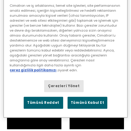
Cimatron ve iş ortaklarımız, temel site işlevleri, site performansının
analiz edilmesi, içeriğin kişiselleştirilmesi ve hedefli reklamların
sunulması amacıyla kişisel verileri (cihaz tanımlayıcıları, IP
adresleri ve web sitesi etkileşimleri gibi) toplamak ve işlemek için
çerezler (ve benzer teknolojiler) kullanır. Bazı çerezler zorunludur
ve devre dışı bırakılamazken, diğerleri yalnızca sizin onayınız
Ejeksiyon
Solid |
olması durumunda kullanılır. Onay tabanlı çerezler, Cimatron'u
Sisteminin
Cimatron
desteklememize ve web sitesi deneyiminizi kişiselleştirmemize
yardımcı olur. Aşağıdaki uygun düğmeyi tıklayarak bu tür
Tasarlanması
Spotlight
çerezlerin tümünü kabul edebilir veya reddedebilirsiniz. Ayrıca,
| Cimatron
Webinarını
aşağıdaki çerezleri yönet bağlantısı aracılığıyla çerezlerin
amaçlarına göre onay verebilirsiniz. Çerezleri nasıl
Spotlight
Kullanarak
kullandığımızla ilgili daha fazla ayrıntı için
çerez gizlilik politikamızı
ziyaret edin.
Webinar
Kaldırıcılar
Oluşturun
Çerezleri Yönet
Tümünü Reddet
Tümünü Kabul Et